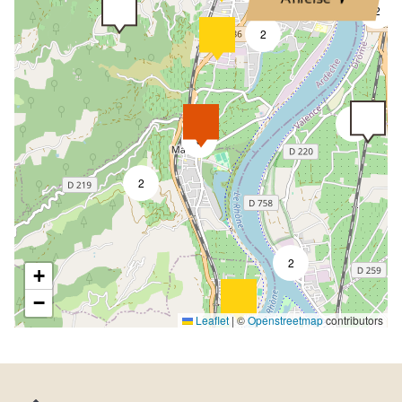
2
2
2
3
2
2
+
−
Leaflet
|
©
Openstreetmap
contributors
9