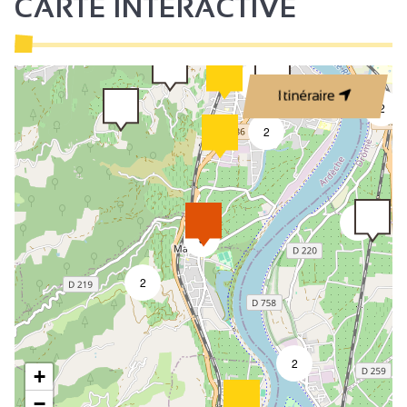
CARTE INTERACTIVE
2
Itinéraire
2
2
2
3
2
2
+
−