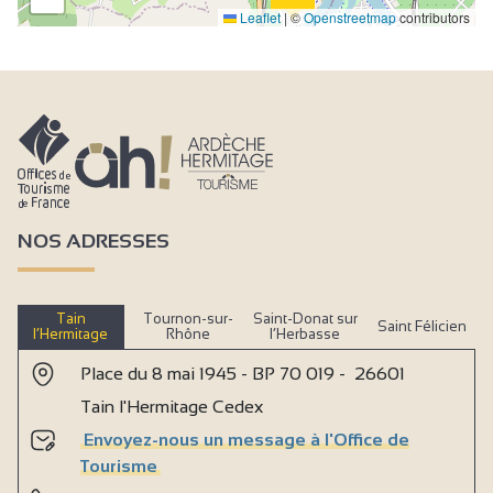
Leaflet
|
©
Openstreetmap
contributors
9
NOS ADRESSES
Tain
Tournon-sur-
Saint-Donat sur
Saint Félicien
l’Hermitage
Rhône
l’Herbasse
Place du 8 mai 1945 - BP 70 019 - 26601
Tain l'Hermitage Cedex
Envoyez-nous un message à l'Office de
Tourisme