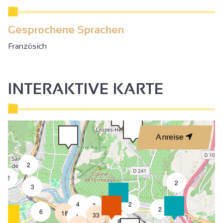
Gesprochene Sprachen
Französich
INTERAKTIVE KARTE
Anreise
2
2
2
3
4
2
7
2
6
18
33
4
8