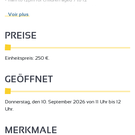
- 2pm to 4pm for children over 12 years old
Online registration opens on Monday June 15 at 10 a.m. on
Voir plus
our citeduchocolat.com ticketing service.
PREISE
Einheitspreis: 250 €.
GEÖFFNET
Donnerstag, den 10. September 2026 von 11 Uhr bis 12
Uhr.
MERKMALE