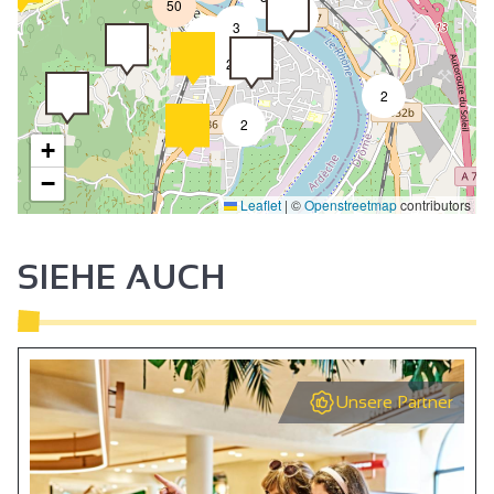
50
4
3
2
2
2
2
+
−
Leaflet
|
©
Openstreetmap
contributors
SIEHE AUCH
Unsere Partner