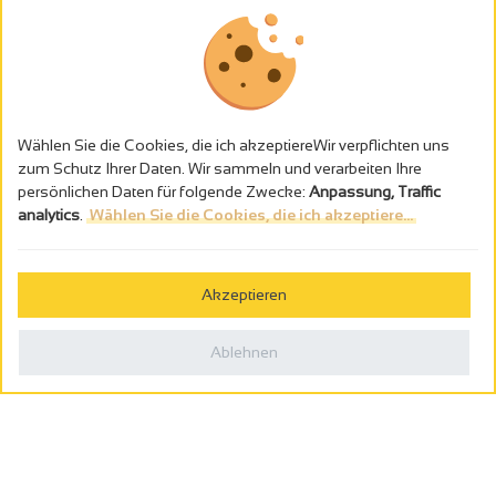
Wählen Sie die Cookies, die ich akzeptiereWir verpflichten uns
zum Schutz Ihrer Daten. Wir sammeln und verarbeiten Ihre
persönlichen Daten für folgende Zwecke:
Anpassung, Traffic
analytics
.
Wählen Sie die Cookies, die ich akzeptiere...
Alkoholmissbrauch ist gefährlich für die Gesundheit - trinken Sie in
Maβen
Akzeptieren
Gestion des cookies
Rechtliche Hinweise
Ablehnen
Politique de confidentialité
In Frankreich konzipiert von
Webcam
Billetterie