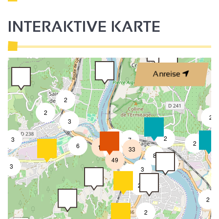
INTERAKTIVE KARTE
Anreise
2
2
2
3
4
2
3
7
2
6
18
33
4
8
49
4
3
3
2
2
2
2