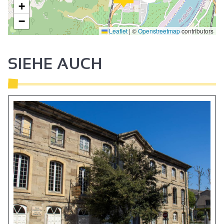
+
−
Leaflet
|
©
Openstreetmap
contributors
SIEHE AUCH