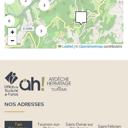
2
3
6
3
+
−
Leaflet
|
©
Openstreetmap
contributors
NOS ADRESSES
Tain
Tournon-sur-
Saint-Donat sur
Saint Félicien