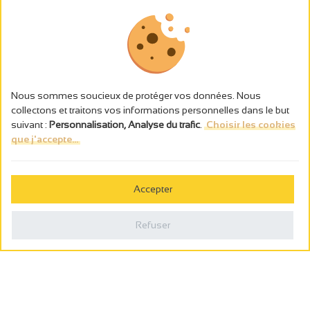
Nous sommes soucieux de protéger vos données. Nous
collectons et traitons vos informations personnelles dans le but
suivant :
Personnalisation, Analyse du trafic
.
Choisir les cookies
que j'accepte...
L’abus d’alcool est dangereux pour la santé, à consommer avec
modération.
Accepter
Gestion des cookies
Mentions légales
Refuser
Politique de confidentialité
Fait en france par
Webcam
Billetterie