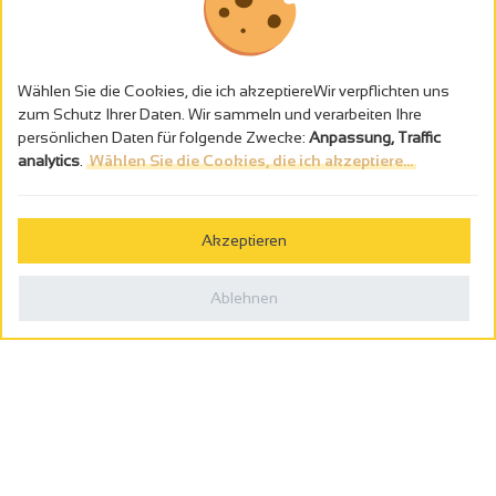
Wählen Sie die Cookies, die ich akzeptiereWir verpflichten uns
zum Schutz Ihrer Daten. Wir sammeln und verarbeiten Ihre
persönlichen Daten für folgende Zwecke:
Anpassung, Traffic
analytics
.
Wählen Sie die Cookies, die ich akzeptiere...
Alkoholmissbrauch ist gefährlich für die Gesundheit - trinken Sie in
Maβen
Akzeptieren
Gestion des cookies
Rechtliche Hinweise
Ablehnen
Politique de confidentialité
In Frankreich konzipiert von
Webcam
Billetterie
0
Reiseplaner
Suche