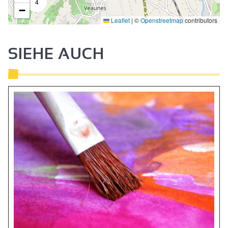
4
−
Leaflet
|
©
Openstreetmap
contributors
SIEHE AUCH