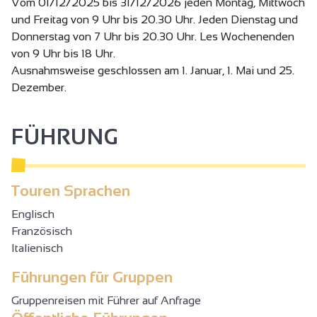
gemeinsam Ihre Ziele zu erreichen.
Vom 01/12/2025 bis 31/12/2026 jeden Montag, Mittwoch
Verfügbares Material: Fahrräder, Crosstrainer, Rudergerät,
und Freitag von 9 Uhr bis 20.30 Uhr. Jeden Dienstag und
Laufband, Inside, Sprossenwand, TRX Suspension
Donnerstag von 7 Uhr bis 20.30 Uhr. Les Wochenenden
Training Course, Punchingball, Gewichte, etc.
von 9 Uhr bis 18 Uhr.
Wir haben auch exklusiv das Schlankheitskonzept
Ausnahmsweise geschlossen am 1. Januar, 1. Mai und 25.
Slimbelly, dessen Abonnement Zugang zum Cardio-Raum
Dezember.
bietet.
FÜHRUNG
KURSRAUM FÜR FITNESSKURSE
Dynamische und gesellige Kurse, die von unseren
zertifizierten Lesmills-Trainern in einem modernen
Touren Sprachen
Ambiente abgehalten werden.
Englisch
Yoga, BodyAttack, Rückenschule, BodyBalance, BodyJam,
Französisch
Pilates, Pilates Rückenprävention, Body Pump,
Italienisch
Zirkeltraining, RPM, CAF, usw. Sehen Sie sich unsere
Planung an!
Führungen für Gruppen
Gruppenreisen mit Führer auf Anfrage