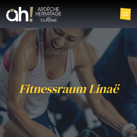
Fitnessraum Linaë