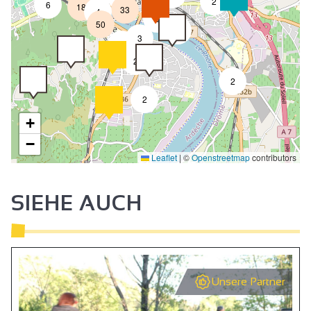
2
6
18
33
4
8
50
4
3
2
2
2
2
+
−
Leaflet
|
©
Openstreetmap
contributors
SIEHE AUCH
Unsere Partner