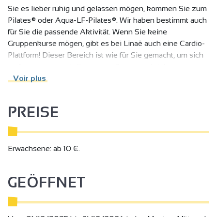
Sie es lieber ruhig und gelassen mögen, kommen Sie zum
Pilates® oder Aqua-LF-Pilates®. Wir haben bestimmt auch
für Sie die passende Aktivität. Wenn Sie keine
Gruppenkurse mögen, gibt es bei Linaë auch eine Cardio-
Plattform! Dieser Bereich ist wie für Sie gemacht, um sich
zu formen, zu modellieren, zu pflegen und sich
auszutoben. Ein von Panatta ausgestatteter Kardio- und
Voir plus
Kraftraum mit einem RPM-Studio!
PREISE
CARDIO-PLATTE / RPMLESMILLS-KURS
Sie treiben gerne Sport, wann immer Sie wollen und wann
immer Ihr Zeitplan es zulässt? Wir haben ein großes
Zeitfenster, das alle Ihre Wünsche erfüllen wird. Unsere
Erwachsene: ab 10 €.
Plattform ist in zwei Bereiche unterteilt
Panatta Cardio- und Krafttrainingsgeräte, die vollständig
GEÖFFNET
mit Geräten mit geführter und freier Belastung
ausgestattet sind, um alle Körperteile zu trainieren. Treffen
Sie unsere Trainer für eine persönliche Einschätzung, um