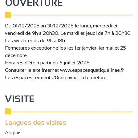
OUVERTURE
objectifs.
Matériel disponible : vélos, vélos elliptiques, rameur, tapis
de course, inside, espalier, TRX suspension training
course, punching ball, poids, etc
Du 01/12/2025 au 31/12/2026 le lundi, mercredi et
Nous avons également en exclusivité le concept minceur
vendredi de 9h à 20h30. Le mardi et jeudi de 7h à 20h30.
Slimbelly dont l’abonnement donne accès à la salle cardio
Les week-ends de 9h à 18h.
Fermetures exceptionnelles les 1er janvier, 1er mai et 25
décembre.
SALLE DE COURS FITNESS
Horaires d'été à partir du 6 juillet 2026.
Des cours dynamiques et conviviaux donnés par nos
Consulter le site internet www.espaceaquatiquelinae.fr
instructeurs diplômés Lesmills dans une ambiance
Les espaces ferment 20min avant la fermeture.
moderne.
Yoga, BodyAttack, Ecole du dos, BodyBalance, BodyJam,
pilates, pilates prévention dos, body pump, Circuit Training,
VISITE
RPM, CAF, etc… consultez notre planning !
Langues des visites
Anglais