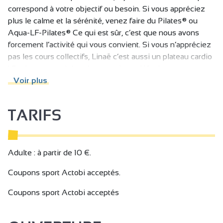
correspond à votre objectif ou besoin. Si vous appréciez
plus le calme et la sérénité, venez faire du Pilates® ou
Aqua-LF-Pilates® Ce qui est sûr, c’est que nous avons
forcement l’activité qui vous convient. Si vous n’appréciez
pas les cours collectifs, Linaë c’est aussi un plateau cardio
! Sculpter, remodeler, s’entretenir, se défouler, cet espace
est fait pour vous. Une salle cardio musculation équipée
Voir plus
par Panatta avec un studio RPM !
TARIFS
PLATEAU CARDIO / COURS RPMLESMILLS
Vous aimez faire du sport quand vous le souhaitez, quand
votre emploi du temps vous le permet ? Nous avons une
grande plage horaire qui sera combler toutes vos envies.
Adulte : à partir de 10 €.
Notre plateau est divisé en deux parties
Coupons sport Actobi acceptés.
Du matériel cardio et musculation Panatta, entièrement
équipé en appareils à charge guidée et libre pour travailler
Coupons sport Actobi acceptés
toutes les parties du corps. Venez rencontrer nos coachs
pour un bilan personnalisé et atteindre ensemble vos