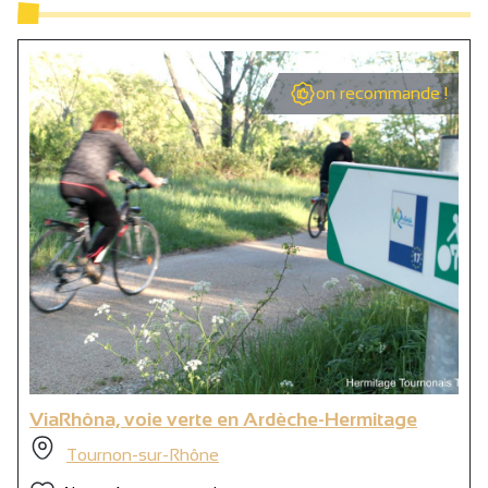
on recommande !
ViaRhôna, voie verte en Ardèche-Hermitage
Tournon-sur-Rhône