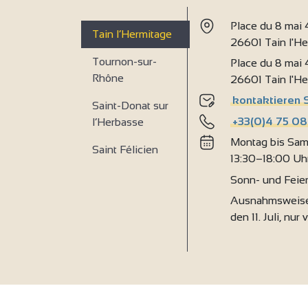
2
Place du 8 mai
4
Tain l’Hermitage
26601 Tain l'H
2
Tournon-sur-
Place du 8 mai
Rhône
26601 Tain l'H
kontaktieren 
Saint-Donat sur
+33(0)4 75 08
l’Herbasse
Montag bis Sam
Saint Félicien
13:30–18:00 Uh
Sonn- und Feie
Ausnahmsweise
den 11. Juli, nur 