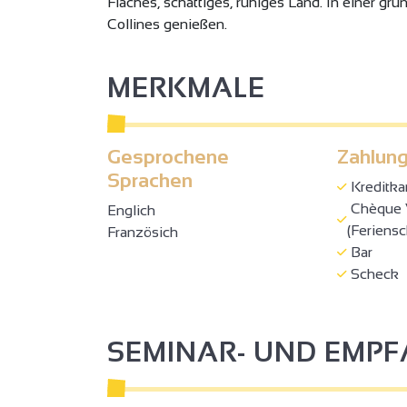
Flaches, schattiges, ruhiges Land. In einer 
Collines genießen.
MERKMALE
Gesprochene
Zahlung
Sprachen
Kreditka
Chèque 
Englich
(Feriens
Französich
Bar
Scheck
SEMINAR- UND EMP
3