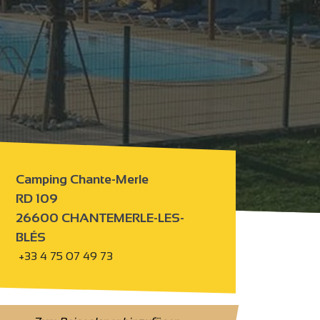
Camping Chante-Merle
RD 109
26600 CHANTEMERLE-LES-
BLÉS
+33 4 75 07 49 73