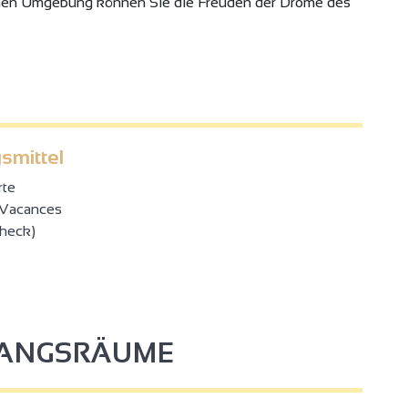
grünen Umgebung können Sie die Freuden der Drôme des
smittel
rte
Vacances
check)
FANGSRÄUME