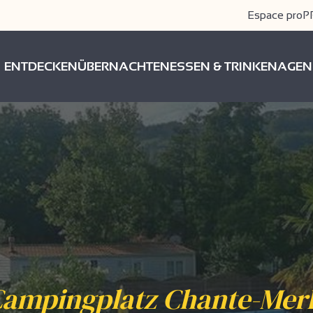
Espace pro
P
ENTDECKEN
ÜBERNACHTEN
ESSEN & TRINKEN
AGEN
ampingplatz Chante-Mer