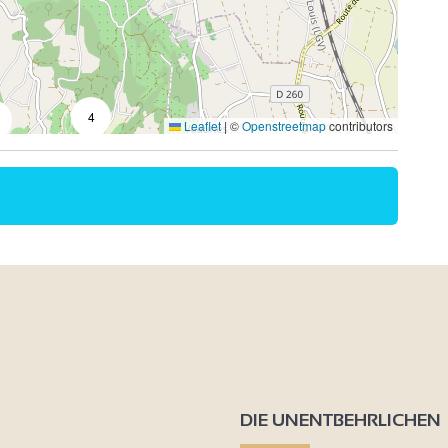
4
Leaflet
|
©
Openstreetmap
contributors
4
3
4
DIE UNENTBEHRLICHEN
4