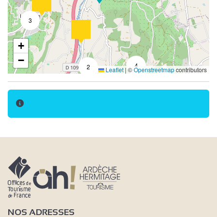
3
+
−
4
2
Leaflet
|
©
Openstreetmap
contributors
NOS ADRESSES