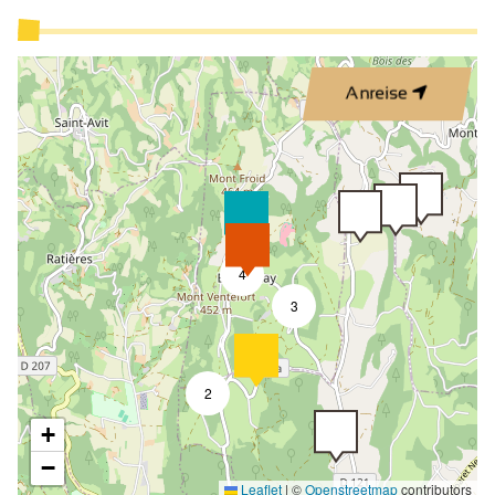
Anreise
4
3
2
+
−
Leaflet
|
©
Openstreetmap
contributors