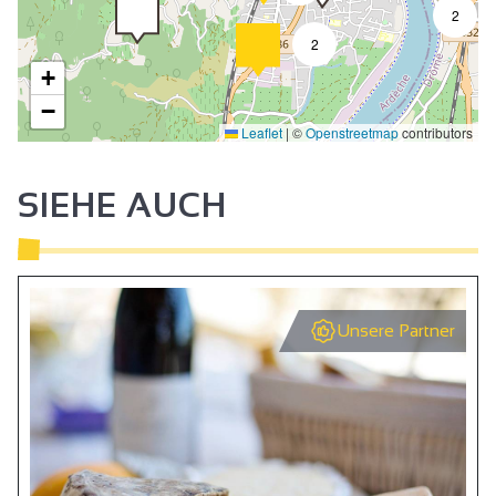
2
2
+
−
Leaflet
|
©
Openstreetmap
contributors
SIEHE AUCH
Unsere Partner