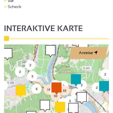
Bar
Scheck
INTERAKTIVE KARTE
Anreise
2
2
2
3
4
2
3
7
2
6
18
33
4
8
50
4
3
2
2