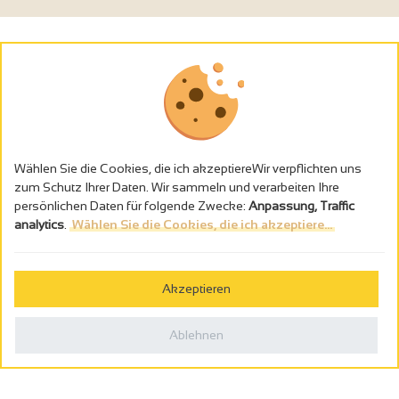
Wählen Sie die Cookies, die ich akzeptiereWir verpflichten uns
zum Schutz Ihrer Daten. Wir sammeln und verarbeiten Ihre
persönlichen Daten für folgende Zwecke:
Anpassung, Traffic
analytics
.
Wählen Sie die Cookies, die ich akzeptiere...
Alkoholmissbrauch ist gefährlich für die Gesundheit - trinken Sie in
Maβen
Akzeptieren
Gestion des cookies
Rechtliche Hinweise
Ablehnen
Politique de confidentialité
In Frankreich konzipiert von