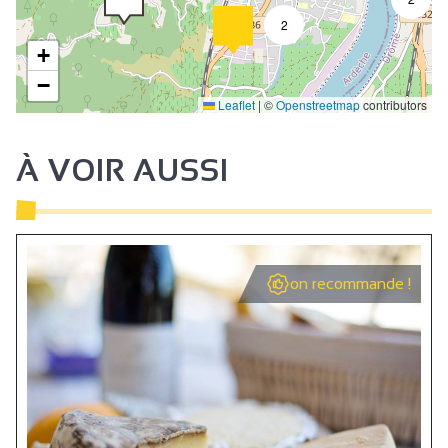
2
+
−
Leaflet
|
©
Openstreetmap
contributors
À VOIR AUSSI
on recommande !