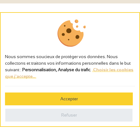
Nous sommes soucieux de protéger vos données. Nous
collectons et traitons vos informations personnelles dans le but
suivant :
Personnalisation, Analyse du trafic
.
Choisir les cookies
que j'accepte...
L’abus d’alcool est dangereux pour la santé, à consommer avec
modération.
Accepter
Gestion des cookies
Mentions légales
Refuser
Politique de confidentialité
Fait en france par