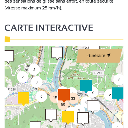
des sensations de glisse sans effort, en toute sécurité
(vitesse maximum 25 km/h).
CARTE INTERACTIVE
Itinéraire
2
2
2
3
4
2
3
7
2
6
18
33
4
8
50
4
3
2
2
2