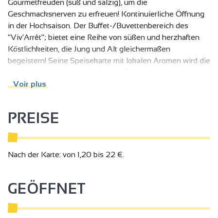
Gourmetfreuden (süß und salzig), um die
Geschmacksnerven zu erfreuen! Kontinuierliche Öffnung
in der Hochsaison. Der Buffet-/Buvettenbereich des
"Viv'Arrêt"; bietet eine Reihe von süßen und herzhaften
Köstlichkeiten, die Jung und Alt gleichermaßen
begeistern! Seine Speisekarte mit lokalen Aromen wird die
Neugierde wecken: aromatisierte Getränke aus der
Ardèche, traditionelle Biere und das berühmte
Voir plus
"Castagnou"; werden die Geschmacksnerven erfreuen.
Snacks, Eiscreme, Pfannkuchen befriedigen alle Wünsche!
PREISE
Nach der Karte: von 1,20 bis 22 €.
GEÖFFNET