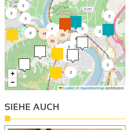
2
2
2
3
4
2
7
2
6
18
33
4
8
50
4
3
2
2
2
2
+
−
Leaflet
|
©
Openstreetmap
contributors
SIEHE AUCH