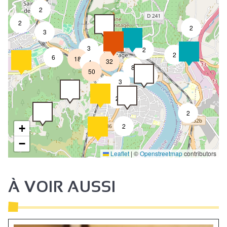
2
2
2
3
3
2
8
2
6
18
32
4
8
50
4
3
2
2
2
2
+
−
Leaflet
|
©
Openstreetmap
contributors
À VOIR AUSSI