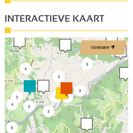
INTERACTIEVE KAART
Itinéraire
3
4
2
3
3
8
3
4
2
3
6