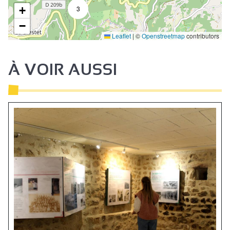
+
3
−
Leaflet
|
©
Openstreetmap
contributors
À VOIR AUSSI