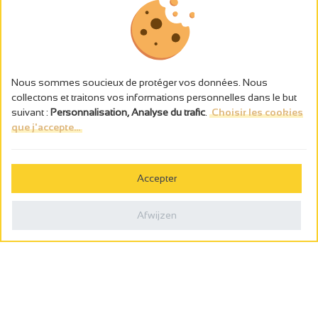
Nous sommes soucieux de protéger vos données. Nous
collectons et traitons vos informations personnelles dans le but
suivant :
Personnalisation, Analyse du trafic
.
Choisir les cookies
que j'accepte...
L’abus d’alcool est dangereux pour la santé, à consommer avec
modération.
Accepter
Gestion des cookies
Wettelijke vermeldingen
Afwijzen
Politique de confidentialité
Made in France by
Webcam
Billetterie
0
Wensenlijst