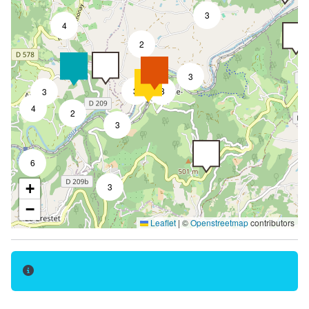
3
4
2
3
3
8
3
4
2
3
6
+
3
−
Leaflet
|
©
Openstreetmap
contributors