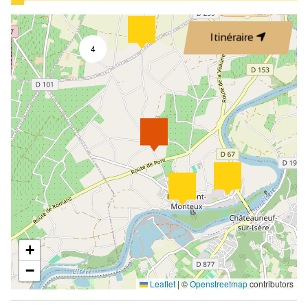
Itinéraire
4
+
−
Leaflet
|
©
Openstreetmap
contributors