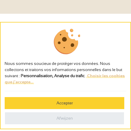
Nous sommes soucieux de protéger vos données. Nous
collectons et traitons vos informations personnelles dans le but
suivant :
Personnalisation, Analyse du trafic
.
Choisir les cookies
que j'accepte...
L’abus d’alcool est dangereux pour la santé, à consommer avec
modération.
Accepter
Gestion des cookies
Wettelijke vermeldingen
Afwijzen
Politique de confidentialité
Made in France by