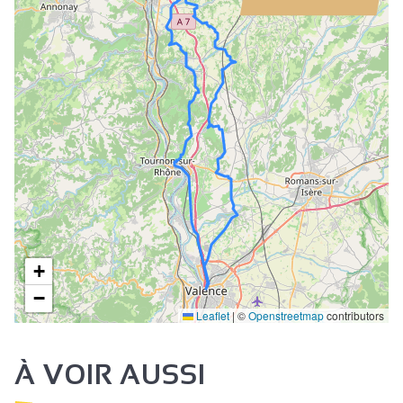
+
−
Leaflet
|
©
Openstreetmap
contributors
À VOIR AUSSI