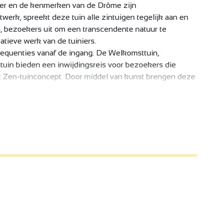
per en de kenmerken van de Drôme zijn
erk, spreekt deze tuin alle zintuigen tegelijk aan en
en, bezoekers uit om een transcendente natuur te
atieve werk van de tuiniers.
quenties vanaf de ingang. De Welkomsttuin,
tuin bieden een inwijdingsreis voor bezoekers die
et Zen-tuinconcept. Door middel van kunst brengen deze
en pracht tot uitdrukking. Door ons erin onder te
ële troep en worden we opengesteld voor gemeenschap