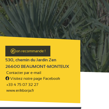
on recommande !
530, chemin du Jardin Zen
26600 BEAUMONT-MONTEUX
Contacter par e-mail
Visitez notre page Facebook
+33 4 75 07 32 27
www.erikborja.fr