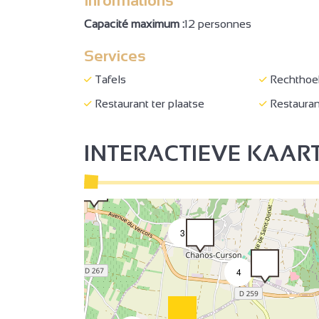
Informations
Capacité maximum :
12 personnes
Services
Tafels
Rechthoek
4
2
Restaurant ter plaatse
Restaurant
INTERACTIEVE KAAR
4
3
4