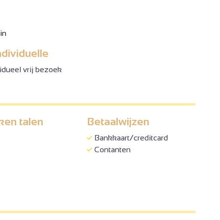
in
ndividuelle
vidueel vrij bezoek
ken talen
Betaalwijzen
Bankkaart/creditcard
Contanten