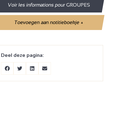
Voir les informations pour
GROUPES
Toevoegen aan notitieboekje
+
Deel deze pagina: