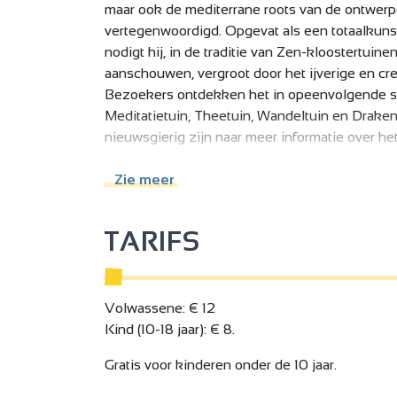
maar ook de mediterrane roots van de ontwer
vertegenwoordigd. Opgevat als een totaalkunstw
nodigt hij, in de traditie van Zen-kloostertuin
aanschouwen, vergroot door het ijverige en cre
Bezoekers ontdekken het in opeenvolgende se
Meditatietuin, Theetuin, Wandeltuin en Draken
nieuwsgierig zijn naar meer informatie over h
tuinen de essentie van de natuur, haar energie 
dompelen worden we gereinigd van existenti
Zie meer
in universele harmonie.
TARIFS
Volwassene: € 12
Kind (10-18 jaar): € 8.
Gratis voor kinderen onder de 10 jaar.