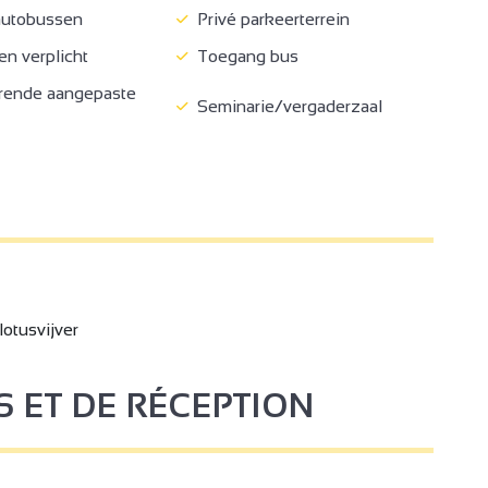
autobussen
Privé parkeerterrein
n verplicht
Toegang bus
rende aangepaste
Seminarie/vergaderzaal
lotusvijver
S ET DE RÉCEPTION