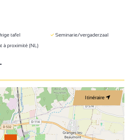
ige tafel
Seminarie/vergaderzaal
 à proximité (NL)
T
Itinéraire