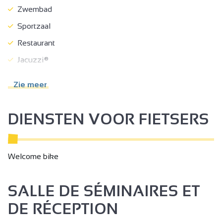
Zwembad
Sportzaal
Restaurant
Jacuzzi®
Fitnesscentrum
Zie meer
Spa
Hammam
DIENSTEN VOOR FIETSERS
Sauna
Tuin
Welcome bike
Afdak voor fiets of mountainbike
Parkeerplaats
SALLE DE SÉMINAIRES ET
Privé parkeerterrein
DE RÉCEPTION
Ladestations voor elektrische voertuigen