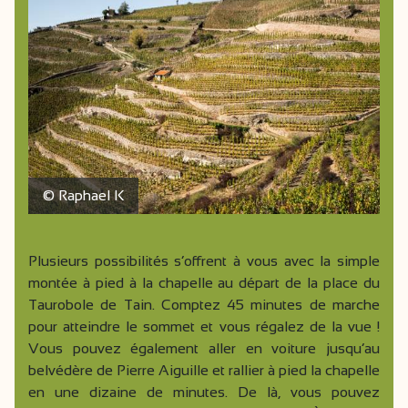
© Raphael K
Plusieurs possibilités s’offrent à vous avec la simple
montée à pied à la chapelle au départ de la place du
Taurobole de Tain. Comptez 45 minutes de marche
pour atteindre le sommet et vous régalez de la vue !
Vous pouvez également aller en voiture jusqu’au
belvédère de Pierre Aiguille et rallier à pied la chapelle
en une dizaine de minutes. De là, vous pouvez