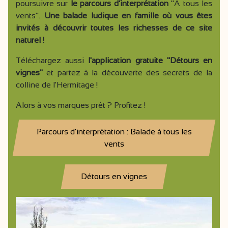
poursuivre sur
le parcours d’interprétation
"À tous les
vents".
Une balade ludique en famille où vous êtes
invités à découvrir toutes les richesses de ce site
naturel !
Téléchargez aussi
l'application gratuite "Détours en
vignes"
et partez à la découverte des secrets de la
colline de l'Hermitage !
Alors à vos marques prêt ? Profitez !
Parcours d'interprétation : Balade à tous les
vents
Détours en vignes