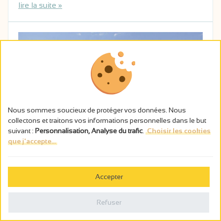
lire la suite »
Nous sommes soucieux de protéger vos données. Nous
collectons et traitons vos informations personnelles dans le but
suivant :
Personnalisation, Analyse du trafic
.
Choisir les cookies
que j'accepte...
Accepter
Balades originales dans les vignes
Refuser
de l’Hermitage en Petit Train