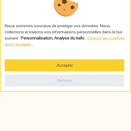
Nous sommes soucieux de protéger vos données. Nous
collectons et traitons vos informations personnelles dans le but
suivant :
Personnalisation, Analyse du trafic
.
Choisir les cookies
que j'accepte...
L’abus d’alcool est dangereux pour la santé, à consommer avec
modération.
Accepter
Gestion des cookies
Mentions légales
Refuser
Politique de confidentialité
Fait en france par
Webcam
Billetterie
0
Carnet de voyage
Rechercher