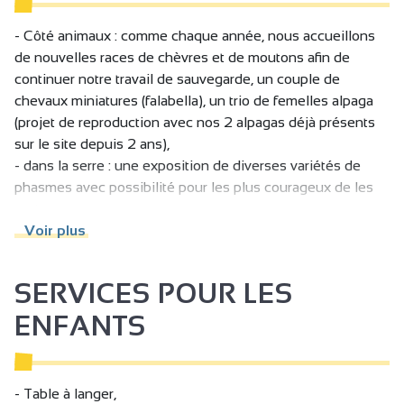
- Côté animaux : comme chaque année, nous accueillons
de nouvelles races de chèvres et de moutons afin de
continuer notre travail de sauvegarde, un couple de
chevaux miniatures (falabella), un trio de femelles alpaga
(projet de reproduction avec nos 2 alpagas déjà présents
sur le site depuis 2 ans),
- dans la serre : une exposition de diverses variétés de
phasmes avec possibilité pour les plus courageux de les
porter,
- la chèvre à traire de grandeur nature pour vous essayer à
Voir plus
la technique,
- une roulotte équipée de jeux accessible à tous,
SERVICES POUR LES
- une voiture ancienne (203 Peugeot) ainsi qu'une
véritable barque aménagées en aire de pique nique.
ENFANTS
- Table à langer,