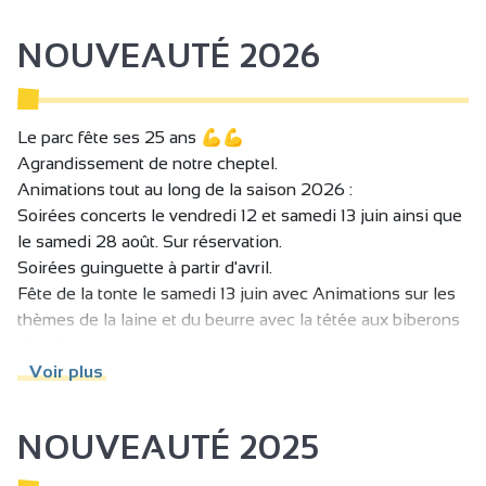
NOUVEAUTÉ 2026
Le parc fête ses 25 ans 💪💪
Agrandissement de notre cheptel.
Animations tout au long de la saison 2026 :
Soirées concerts le vendredi 12 et samedi 13 juin ainsi que
le samedi 28 août. Sur réservation.
Soirées guinguette à partir d'avril.
Fête de la tonte le samedi 13 juin avec Animations sur les
thèmes de la laine et du beurre avec la tétée aux biberons
des chevrettes.
Ré aménagement du parcours de découverte de nos
Voir plus
animaux, du musée des outils anciens, de l'aire de pique
nique et de la guinguette.
NOUVEAUTÉ 2025