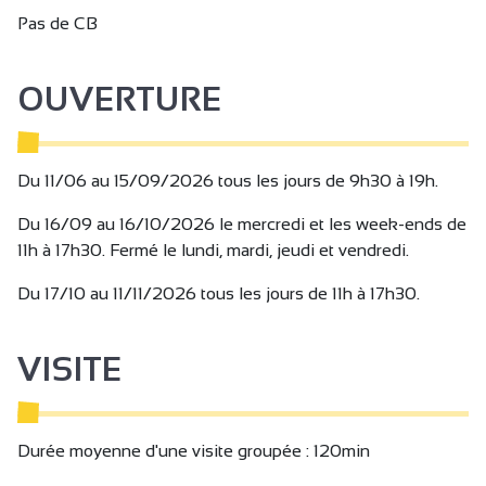
dans le parc. Avis aux amateurs !
Pas de CB
Petits et grands peuvent profiter de 1001 cornes de Mars à
Novembre et assister aux festivités estivales comme le
OUVERTURE
cardage de la laine.
(Seuls nos amis les chiens ne sont pas autorisés dans le
parc).
Du 11/06 au 15/09/2026 tous les jours de 9h30 à 19h.
Du 16/09 au 16/10/2026 le mercredi et les week-ends de
11h à 17h30. Fermé le lundi, mardi, jeudi et vendredi.
Du 17/10 au 11/11/2026 tous les jours de 11h à 17h30.
VISITE
Durée moyenne d'une visite groupée : 120min