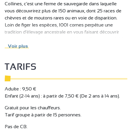
Collines, c’est une ferme de sauvegarde dans laquelle
vous découvrirez plus de 150 animaux, dont 25 races de
chèvres et de moutons rares ou en voie de disparition.
Loin de figer les espèces, 1001 cornes perpétue une
tradition d’élevage ancestrale en vous faisant découvrir
son parc animalier dans un esprit bienveillant et conviviale.
Dans une forêt aménagée de 3 hectares, venez à la
Voir plus
rencontre de ces animaux atypiques, profitez d’un jardin
médiéval, des différentes petites expositions vous montre
TARIFS
le travail de la laine, des outils anciens et des roulottes.
Pour faire le plein de tendresse, arrêtez-vous au parc aux
mille caresses ! Sans oublier le parcours botanique et la
serre des 1001 fleurs pour 1001 abeilles !
Adulte : 9,50 €
Idéal en famille, le site propose une petite restauration
Enfant (2-14 ans) : à partir de 7,50 € (De 2 ans à 14 ans).
faite des produits du jardin ainsi que la mise à disposition
Gratuit pour les chauffeurs.
d’une aire pour le pique-nique ! Pour ceux qui veulent faire
Tarif groupe à partir de 15 personnes.
durer le plaisir, il est possible en contactant 1001 cornes de
passer la nuit dans une roulotte ! Dépaysement garanti !
Pas de CB.
Une autre formule propose de célébrer son anniversaire