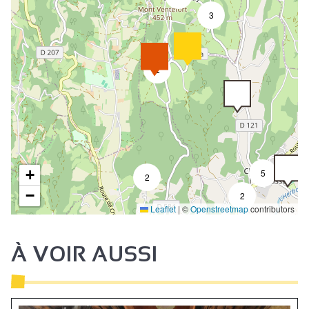
3
2
+
5
2
−
2
Leaflet
|
©
Openstreetmap
contributors
À VOIR AUSSI