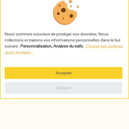
Nous sommes soucieux de protéger vos données. Nous
collectons et traitons vos informations personnelles dans le but
suivant :
Personnalisation, Analyse du trafic
.
Choisir les cookies
que j'accepte...
L’abus d’alcool est dangereux pour la santé, à consommer avec
modération.
Accepter
Gestion des cookies
Mentions légales
Refuser
Politique de confidentialité
Fait en france par
Webcam
Billetterie
0
Carnet de voyage