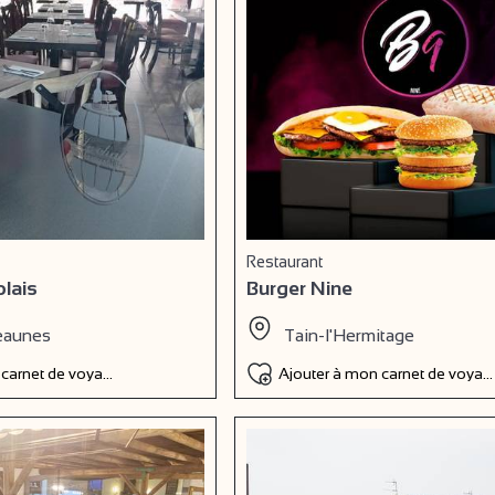
Restaurant
olais
Burger Nine
eaunes
Tain-l'Hermitage
 carnet de voyage
Ajouter à mon carnet de voyag