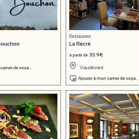
Restaurant
bouchon
La Récré
33.9€
à partir de
Vaudevant
 carnet de voyage
Ajouter à mon carnet de voyag