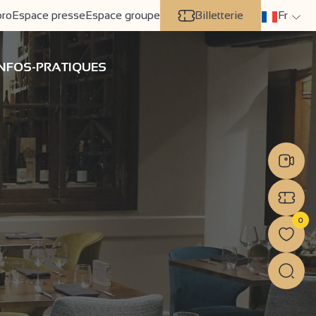
pro
Espace presse
Espace groupe
Billetterie
Fr
INFOS-PRATIQUES
0