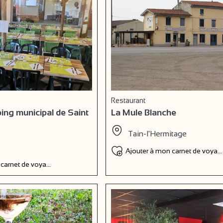
Restaurant
ng municipal de Saint
La Mule Blanche
Tain-l'Hermitage
Ajouter à mon carnet de voyag
 carnet de voyage