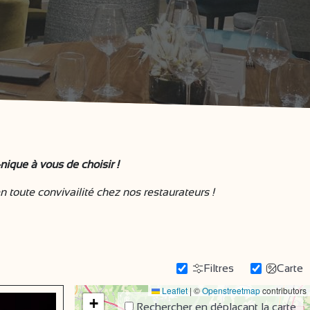
nique à vous de choisir !
 toute convivailité chez nos restaurateurs !
Filtres
Carte
Leaflet
|
©
Openstreetmap
contributors
+
Rechercher en déplaçant la carte