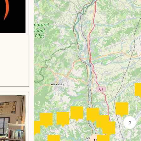
e
2
14