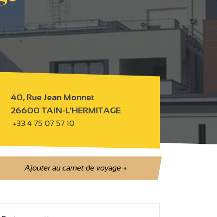
40, Rue Jean Monnet
26600 TAIN-L'HERMITAGE
+33 4 75 07 57 10
Ajouter au carnet de voyage
+