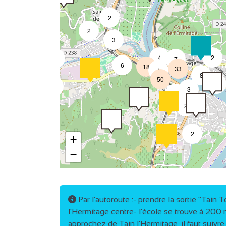
2
2
2
3
4
2
3
7
6
18
33
4
8
7
50
4
3
9
3
2
2
2
+
−
2
4
Par l'autoroute :- prendre la sortie "Tain 
l'Hermitage centre- l'école se trouve à 200 m
2
approchez de Tain l'Hermitage, il faut suivr