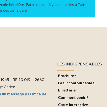
e hôtelière. Par le train : - il y a des arrêts à Tain
d depuis la gare.
6
LES INDISPENSABLES
Brochures
i 1945 - BP 70 019 - 26601
Les incontournables
age Cedex
Billetterie
 un message à l'Office de
Comment venir ?
Carte interactive