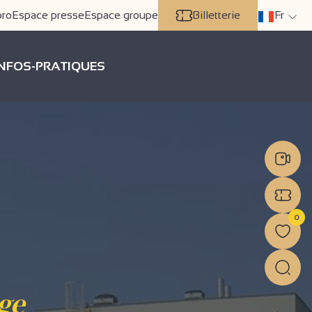
pro
Espace presse
Espace groupe
Billetterie
Fr
INFOS-PRATIQUES
0
ge