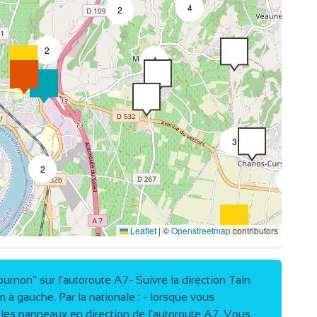
4
2
2
4
3
2
4
Leaflet
|
©
Openstreetmap
contributors
4
2
Tournon" sur l'autoroute A7- Suivre la direction Tain
 à gauche. Par la nationale : - lorsque vous
e les panneaux en direction de l'autoroute A7. Vous