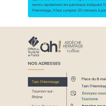
verrez rapidement les panneaux indiquant l'écol
l'Hermitage, il faut compter 20 minutes à pie
2
9
9
NOS ADRESSES
Place du 8 ma
Tain l’Hermitage
Tain l'Hermit
Tournon-sur-
Envoyez-nous
Rhône
Tourisme