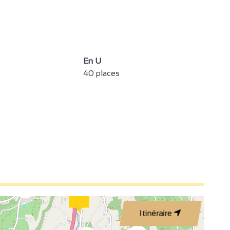
4
En U
40 places
3
2
3
Itinéraire