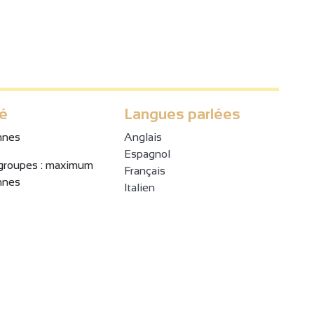
té
Langues parlées
nnes
Anglais
Espagnol
 groupes : maximum
Français
nnes
Italien