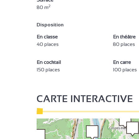
2
2
80 m
2
Disposition
En classe
En théâtre
40 places
80 places
3
2
En cocktail
En carre
150 places
100 places
2
3
CARTE INTERACTIVE
2