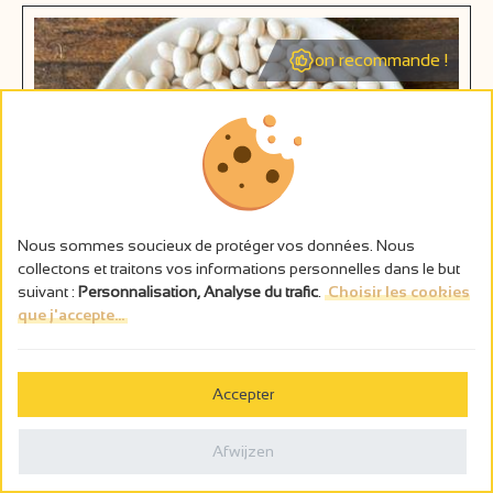
on recommande !
Nous sommes soucieux de protéger vos données. Nous
collectons et traitons vos informations personnelles dans le but
suivant :
Personnalisation, Analyse du trafic
.
Choisir les cookies
que j'accepte...
Restaurants
Accepter
Restaurant le Chant de la Source - Château de
Fontager
Afwijzen
Serves-sur-Rhône