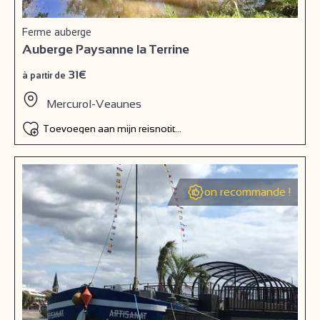
Ferme auberge
Auberge Paysanne la Terrine
31€
à partir de
Mercurol-Veaunes
Toevoegen aan mijn reisnotitieboek
on recommande !