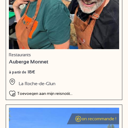
Restaurants
Auberge Monnet
18€
à partir de
La Roche-de-Glun
Toevoegen aan mijn reisnotitieboek
on recommande !