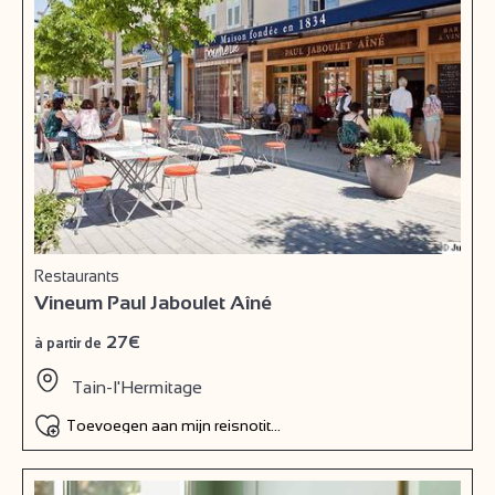
Restaurants
Vineum Paul Jaboulet Aîné
27€
à partir de
Tain-l'Hermitage
Toevoegen aan mijn reisnotitieboek