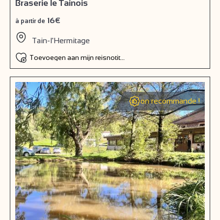
Braserie le Tainois
16€
à partir de
Tain-l'Hermitage
Toevoegen aan mijn reisnotitieboek
on recommande !