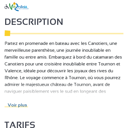
DESCRIPTION
Partez en promenade en bateau avec les Canotiers, une
merveilleuse parenthèse, une journée inoubliable en
famille ou entre amis. Embarquez à bord du catamaran des
Canotiers pour une croisière inoubliable entre Tournon et
Valence, idéale pour découvrir les joyaux des rives du
Rhône. Le voyage commence à Tournon, où vous pourrez
admirer le majestueux château de Tournon, avant de
naviguer paisiblement vers le sud en longeant des
paysages empreints d’histoire. En chemin, laissez-vous
émerveiller par la vue imprenable sur le château de
Voir plus
Crussol, perché fièrement sur les collines, et le château de
Mercurol, niché au cœur des vignobles.
TARIFS