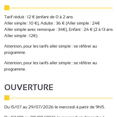
Votre voyage s'achève en beauté à Valence, où vous
débarquerez à proximité du parc Jouvet, un véritable havre
de verdure. Prenez le temps de flâner dans ce parc
Tarif réduit : 12 € (enfant de 0 à 2 ans
emblématique ou de découvrir les charmes de la ville
Aller simple : 10 €), Adulte : 36 € (Aller simple : 24€
avant de rentrer direction Tournon soit en vélo, soit en
Aller simple avec remorque : 34€), Enfant : 24 € (2 à 13 ans
train.
Aller simple : 12€).
Attention, pour les tarifs aller simple : se référer au
Départ 9h15 de Tournon arrivée 11h30 à Valence.
programme.
ATTENTION : Retour au départ de Valence à horaires
variables en fonction des dates (brunchs et de tours des
Attention, pour les tarifs aller simple : se référer au
moussaillons prévus lors des retours à 15h15)
programme.
-> DEPART 15h15 : 10 Mai - 27 Mai - 24 Juin - 28 Juin - 5
OUVERTURE
Juillet - 12 Juillet - 9 Août - 23 Août - 9 Septembre - 13
Septembre - 30 Septembre
ATTENTION LA HALTE FLUVIALE DE VALENCE NON
PMR
Du 15/07 au 29/07/2026 le mercredi à partir de 9h15.