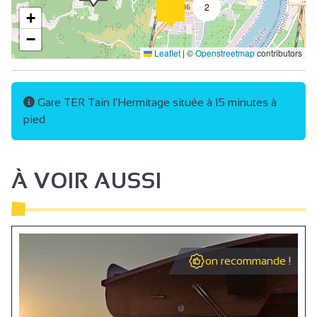
2
+
−
Leaflet
|
©
Openstreetmap
contributors
Gare TER Tain l'Hermitage située à 15 minutes à
pied
À VOIR AUSSI
on recommande !