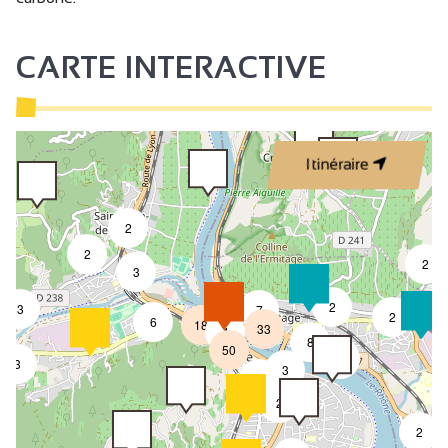
CARTE INTERACTIVE
Itinéraire
2
2
2
3
4
2
3
7
2
6
18
33
4
8
50
4
3
3
2
2
2