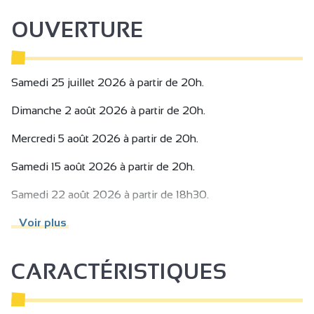
Pour les bébés :
Nous vous demandons de réserver une place adulte +
OUVERTURE
enfant de moins de 4ans (au même tarif que l'adulte
classique) - il ne sera pas compté de charcuterie pour
l'enfant, ni de siège.
Samedi 25 juillet 2026 à partir de 20h.
Nous vous demandons de garder l'enfant sur vos genoux.
Dimanche 2 août 2026 à partir de 20h.
Mercredi 5 août 2026 à partir de 20h.
Samedi 15 août 2026 à partir de 20h.
Samedi 22 août 2026 à partir de 18h30.
Vendredi 28 août 2026 à partir de 12h30.
Voir plus
Samedi 5 septembre 2026 à partir de 19h.
CARACTÉRISTIQUES
Samedi 19 septembre 2026 à partir de 19h.