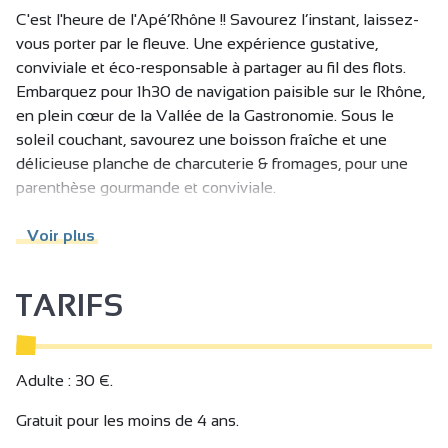
C'est l'heure de l'Apé’Rhône !! Savourez l’instant, laissez-
vous porter par le fleuve. Une expérience gustative,
conviviale et éco-responsable à partager au fil des flots.
Embarquez pour 1h30 de navigation paisible sur le Rhône,
en plein cœur de la Vallée de la Gastronomie. Sous le
soleil couchant, savourez une boisson fraîche et une
délicieuse planche de charcuterie & fromages, pour une
parenthèse gourmande et conviviale.
L’expérience idéale : Notre Apé’Rhône est l’événement
Voir plus
parfait pour : Se détendre après une journée de travail,
fêter un anniversaire ou un moment spécial, profiter d’une
TARIFS
activité originale en couple, ou tout simplement partager
un moment gourmand en famille.
Apéritif à bord : savourez 1 boisson incluse, accompagnée
d’une généreuse planche mixte de charcuteries et
Adulte : 30 €.
fromages
Gratuit pour les moins de 4 ans.