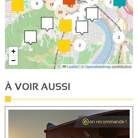
8
2
6
18
32
4
8
50
4
3
2
2
2
2
+
−
Leaflet
|
©
Openstreetmap
contributors
À VOIR AUSSI
on recommande !