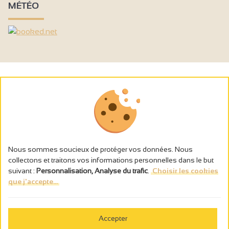
MÉTÉO
Nous sommes soucieux de protéger vos données. Nous
collectons et traitons vos informations personnelles dans le but
suivant :
Personnalisation, Analyse du trafic
.
Choisir les cookies
que j'accepte...
L’abus d’alcool est dangereux pour la santé, à consommer avec
modération.
Accepter
Gestion des cookies