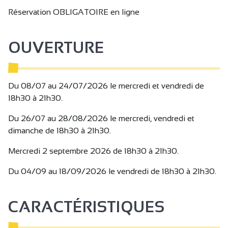
en partenariat avec le sommelier Fabien Louis "des
Réservation OBLIGATOIRE en ligne
terrasses du Rhône" et la Cave de Tain ou 1 verre de jus de
fruit artisanal pour ceux qui ne boivent pas de vin.
OUVERTURE
1 verre d'eau plate ou pétillante / personne inclus.
Le retour au point de départ est prévu à 21h - 21h30, en
musique, dans la joie et la bonne humeur.
Enfant - de 3 ans gratuit (prévoir le repas).
Du 08/07 au 24/07/2026 le mercredi et vendredi de
18h30 à 21h30.
Les chiens ne sont pas autorisés.
Du 26/07 au 28/08/2026 le mercredi, vendredi et
dimanche de 18h30 à 21h30.
ATTENTION pas de WC dans les vignes, merci de prendre
vos précautions avant le départ en petit train.
Mercredi 2 septembre 2026 de 18h30 à 21h30.
Charcuterie ROUSSON - Fromage + jus de fruit LA
Du 04/09 au 18/09/2026 le vendredi de 18h30 à 21h30.
CHEVRE A DOREY et VERCORLAIS - Gâteau PITOT
BISCUITERIE -Chocolat VALRHONA...
CARACTÉRISTIQUES