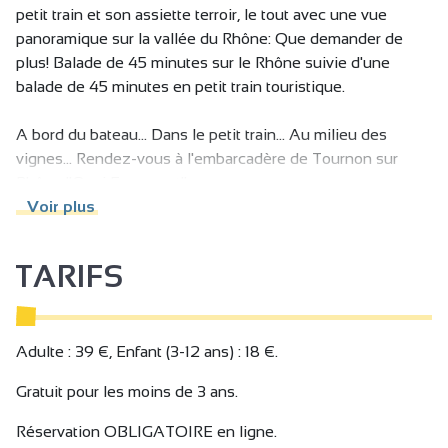
petit train et son assiette terroir, le tout avec une vue
panoramique sur la vallée du Rhône: Que demander de
plus! Balade de 45 minutes sur le Rhône suivie d'une
balade de 45 minutes en petit train touristique.
A bord du bateau... Dans le petit train... Au milieu des
vignes... Rendez-vous à l'embarcadère de Tournon sur
Rhône "Quai Farconnet"
Voir plus
Embarquez à bord du "Canotier" pour une balade de 45
minutes sur le Rhône accompagnée de son verre de vin.
TARIFS
De retour au petit port de Tournon sur Rhône, installez-
vous dans le Petit Train des Vignes pour une balade de 45
minutes sur les coteaux de Tain l'Hermitage. Durant cette
Adulte : 39 €, Enfant (3-12 ans) : 18 €.
balade vous profiterez d'une pause panoramique au cœur
Gratuit pour les moins de 3 ans.
des vignes pendant laquelle une petite assiette terroir
(jambon cru, rosette, saucisson chèvre, fromage de chèvre,
Réservation OBLIGATOIRE en ligne.
fromage du Vercors...) vous sera servie avec 1 verre de vin