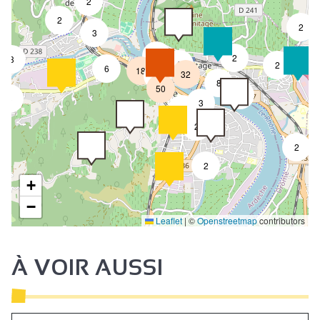
2
2
2
3
3
2
3
8
2
6
18
32
4
8
50
4
3
3
2
2
2
2
+
−
Leaflet
|
©
Openstreetmap
contributors
À VOIR AUSSI