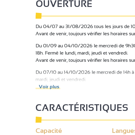
OUVERTURE
9€/pers
- Entrée Sénior (+ de 65 ans) = 11€
Cette année nous proposons une toute nouvell
- Entrée Réduite (acc. enfant 0-1 ans, femme enc
La Forêt des Champos et le Lac de Champos, qu
- Entrée Offerte (enfant 0-1 ans, accompagnateur
Du 04/07 au 31/08/2026 tous les jours de 10
complète entre loisirs en pleine nature et baig
Avant de venir, toujours vérifier les horaires su
- Pack Tribu (pack 4 entrées) = 58€
- Entrée Grand (de 5 à 64 ans) = 17€
Du 01/09 au 04/10/2026 le mercredi de 9h30 
- Entrée Petiot (de 2 à 4 ans) = 11€
18h. Fermé le lundi, mardi, jeudi et vendredi.
- Entrée Sénior (+ de 65 ans) = 11€
Avant de venir, toujours vérifier les horaires su
- Entrée Réduite (acc. enfant 0-1 ans, femme enc
- Entrée Offerte (enfant 0-1 ans, accompagnateur
Du 07/10 au 14/10/2026 le mercredi de 14h à 
mardi, jeudi et vendredi.
Avant de venir, toujours vérifier les horaires su
Voir plus
Du 17/10 au 01/11/2026 tous les jours de 10h3
CARACTÉRISTIQUES
Avant de venir, toujours vérifier les horaires su
Du 04/11 au 15/11/2026 le mercredi et les week
vendredi.
Capacité
Langue
Avant de venir, toujours vérifier les horaires su