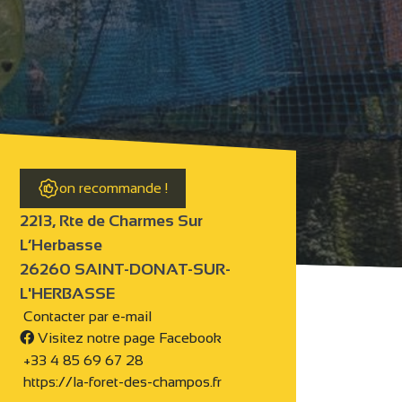
on recommande !
2213, Rte de Charmes Sur
L’Herbasse
26260 SAINT-DONAT-SUR-
L'HERBASSE
Contacter par e-mail
Visitez notre page Facebook
+33 4 85 69 67 28
https://la-foret-des-champos.fr