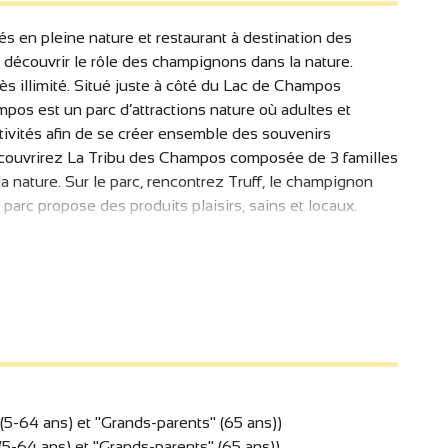
és en pleine nature et restaurant à destination des
it découvrir le rôle des champignons dans la nature.
s illimité. Situé juste à côté du Lac de Champos
mpos est un parc d’attractions nature où adultes et
ctivités afin de se créer ensemble des souvenirs
écouvrirez La Tribu des Champos composée de 3 familles
 nature. Sur le parc, rencontrez Truff, le champignon
parc propose des produits plaisirs, sains et locaux.
er de matériel) :
promenez-vous en forêt jusqu'à 12m de haut,
ors,
lles qui invite petits et grands à se relaxer tout en
s dans le filet Champo'Folie vert pour rigoler et vivre
aut,
" (5-64 ans) et "Grands-parents" (65 ans))
nectées avec redescente en toboggan.
 (5-64 ans) et "Grands-parents" (65 ans)).