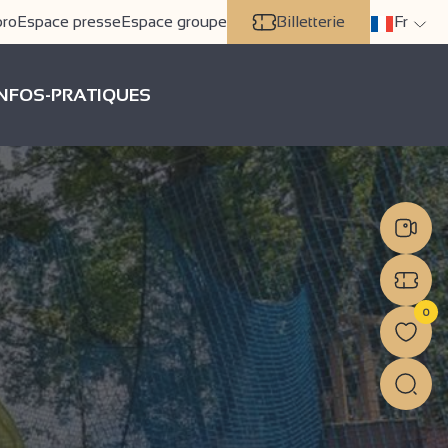
pro
Espace presse
Espace groupe
Billetterie
Fr
INFOS-PRATIQUES
0