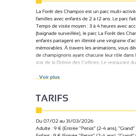
La Forêt des Champos est un parc multi-activit
familles avec enfants de 2 à 12 ans. Le parc fa
Temps de visite moyen : 3 à 4 heures avec accè
(baignade surveillée), le parc La Forêt des Cha
enfants partagent en illimité une vingtaine d’a
mémorables. À travers les animations, vous d
de champignons ayant chacune leur rôle dans la
star de la Drôme des Collines. Le restaurant du 
Aires de pique-nique à disposition.
Voir plus
Exemple d'activités aériennes (sans jamais enfil
- Les Passerelles de La Canopée, sans effort 
TARIFS
- 2 Belvédères avec vue sur le plateau du Verc
- Le Hamac Piscine, un grand hamac rempli de ba
s'amusant,
- Les bouées balançoires, des bouées suspendue
Du 07/02 au 31/03/2026
un moment suspendu à plus de 10 mètres de h
Adulte : 9 € (Entrée "Petiot" (2-4 ans), "Grand
- Les Champi'Huttes Tobo'Gliss, 2 huttes con
Enfant : 9 € (Entrée "Petiot" (2-4 ans), "Grand"