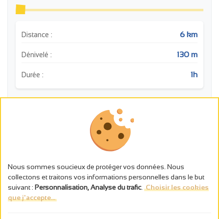
6 km
Distance :
130 m
Dénivelé :
1h
Durée :
m
340
320
300
Nous sommes soucieux de protéger vos données. Nous
280
collectons et traitons vos informations personnelles dans le but
260
suivant :
Personnalisation, Analyse du trafic
.
Choisir les cookies
240
que j'accepte...
220
0
2
4
6