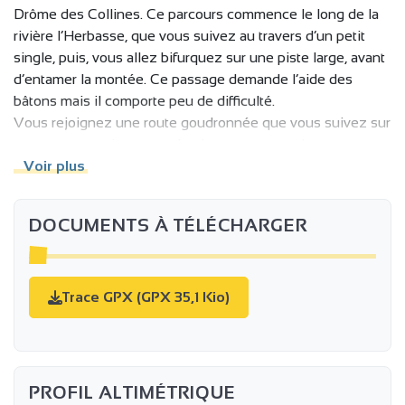
Drôme des Collines. Ce parcours commence le long de la
rivière l’Herbasse, que vous suivez au travers d’un petit
single, puis, vous allez bifurquez sur une piste large, avant
d’entamer la montée. Ce passage demande l’aide des
bâtons mais il comporte peu de difficulté.
Vous rejoignez une route goudronnée que vous suivez sur
une courte portion avant de plonger sur une descente
technique qui vous ramène au Domaine du Lac de
Voir plus
Champos.
DOCUMENTS À TÉLÉCHARGER
Trace GPX (GPX 35,1 Kio)
PROFIL ALTIMÉTRIQUE