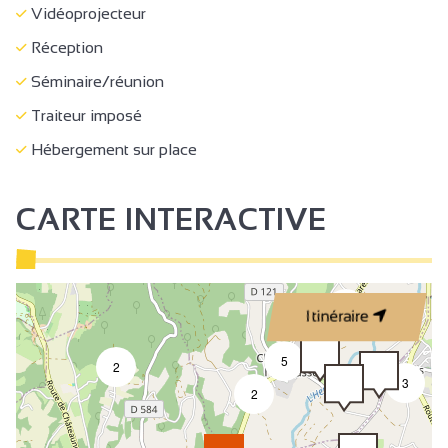
Vidéoprojecteur
Camping-cars autorisés
Réception
Animateur permanent
Séminaire/réunion
Bureau d'accueil
Traiteur imposé
Documentation Touristique
Hébergement sur place
Ménage avec supplément
Ménage en fin de séjour
CARTE INTERACTIVE
Point courrier
Dépose sur site pour les groupes
Accès autocar
2
Itinéraire
Alimentation/Point alimentation
5
2
Restauration rapide
3
2
Location de draps
Location de matériel