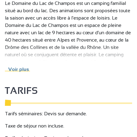
Le Domaine du Lac de Champos est un camping familial
situé au bord du lac. Des animations sont proposées toute
la saison avec un accès libre à l'espace de loisirs. Le
Domaine du Lac de Champos est un espace de pleine
nature avec un lac de 9 hectares au cœur d’un domaine de
40 hectares situé entre Alpes et Provence, au cœur de la
Drôme des Collines et de la vallée du Rhône. Un site
naturel où se conjuguent détente et plaisir. Le camping
familial composé 21 chalets face au lac, 60 emplacements
de camping caravaning parfaitement intégrés et 4 tentes
Voir plus
aménagées vous propose des animations tout au long de
la saison et un accès libre à l'espace de loisirs.
TARIFS
Tarifs séminaires: Devis sur demande.
Taxe de séjour non incluse.