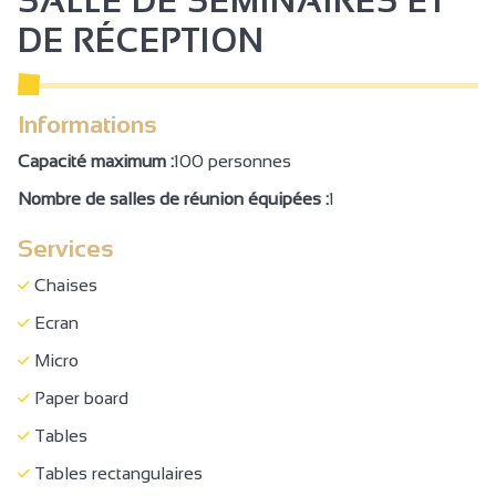
SALLE DE SÉMINAIRES ET
Etang de pêche
DE RÉCEPTION
Terrain de tennis
Base de canoë kayak/Aviron
Zone ludique
Informations
Salon de télévision
Capacité maximum :
100 personnes
Restaurant
Nombre de salles de réunion équipées :
1
Terrain ombragé
Services
Laverie
Chaises
Barrière automatique
Ecran
Parking
Micro
Parking autocar
Paper board
Parking à proximité
Tables
Animaux acceptés
Tables rectangulaires
Animaux avec supplément