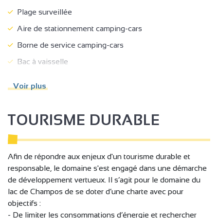
Plage surveillée
Aire de stationnement camping-cars
Borne de service camping-cars
Bac à vaisselle
Branchements d'eau
Voir plus
Branchements électriques
Camping-car
TOURISME DURABLE
Ravitaillement en eau
Vidange des eaux grises
Afin de répondre aux enjeux d'un tourisme durable et
Vidange des eaux noires
responsable, le domaine s'est engagé dans une démarche
Equipements développement durable
de développement vertueux. Il s’agit pour le domaine du
lac de Champos de se doter d’une charte avec pour
Gestion des déchets
objectifs :
Aire de pique-nique
- De limiter les consommations d’énergie et rechercher