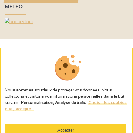
MÉTÉO
Nous sommes soucieux de protéger vos données. Nous
collectons et traitons vos informations personnelles dans le but
suivant :
Personnalisation, Analyse du trafic
.
Choisir les cookies
que j'accepte...
L’abus d’alcool est dangereux pour la santé, à consommer avec
modération.
Accepter
Gestion des cookies