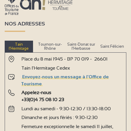
Accès Internet privatif Wifi
Douches chaudes
NOS ADRESSES
Lavabos eau chaude
Lavoirs eau chaude
Sanitaires chauffés
Tain
Tournon-sur-
Saint-Donat sur
Saint Félicien
l’Hermitage
Rhône
l’Herbasse
Toilettes séparées
Place du 8 mai 1945 - BP 70 019 - 26601
Réception
Tain l'Hermitage Cedex
Séminaire/réunion
Envoyez-nous un message à l'Office de
Bar
Tourisme
Appelez-nous
+33(0)4 75 08 10 23
Lundi au samedi - 9:30-12:30 / 13:30-18:00
Dimanche et jours fériés : 9:30-12:30
Fermeture exceptionnelle le samedi 11 juillet,