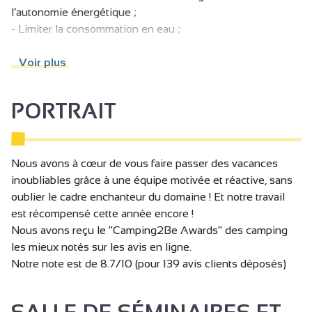
l’autonomie énergétique ;
Barbecue
- Limiter la consommation en eau ;
Billard
- Intégrer Champos dans son environnement que ce soit
Espace aquatique ludique
en qualité paysagère et du bâti ;
Voir plus
- Développer un domaine de Champos éco-responsable
Jeux de société
dans ses modes de gestion, ses pratiques et ses
PORTRAIT
Pataugeoire
consommables.
Plage
Plan d'eau
Nous avons à cœur de vous faire passer des vacances
Salle d'animation
inoubliables grâce à une équipe motivée et réactive, sans
oublier le cadre enchanteur du domaine ! Et notre travail
Salle de jeux
est récompensé cette année encore !
Salle de réception
Nous avons reçu le "Camping2Be Awards" des camping
les mieux notés sur les avis en ligne.
Boulodrome / Terrain de pétanque / Terrain de boule
Notre note est de 8.7/10 (pour 139 avis clients déposés)
de fort
Equipement de Tir à l'arc