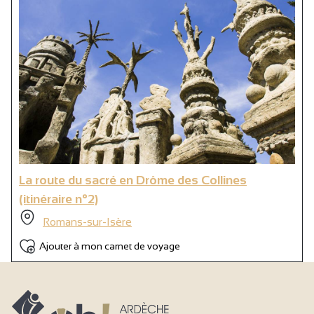
Cuisine
Canapé convertible
Lit 90 cm
Lit 140 cm
Matériel Bébé
Lit bébé
Baignoire bébé
La route du sacré en Drôme des Collines
Micro-ondes
(itinéraire n°2)
Réfrigérateur
Romans-sur-Isère
Sèche cheveux
Ajouter à mon carnet de voyage
Lave linge collectif
Sèche linge collectif
Télévision