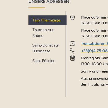
UNSERE ADRESSEN:
Place du 8 mai
Tain l’Hermitage
26601 Tain l'H
Tournon-sur-
Place du 8 mai
Rhône
26601 Tain l'H
kontaktieren 
Saint-Donat sur
+33(0)4 75 08
l’Herbasse
Montag bis Sam
Saint Félicien
13:30–18:00 Uh
Sonn- und Feie
Ausnahmsweise
den 11. Juli, nur 