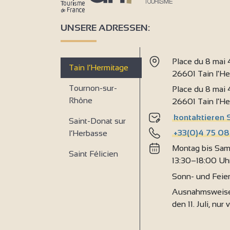
UNSERE ADRESSEN:
Place du 8 mai
Tain l’Hermitage
26601 Tain l'H
Tournon-sur-
Place du 8 mai
Rhône
26601 Tain l'H
kontaktieren 
Saint-Donat sur
+33(0)4 75 08
l’Herbasse
Montag bis Sam
Saint Félicien
13:30–18:00 Uh
Sonn- und Feie
Ausnahmsweise
den 11. Juli, nur 