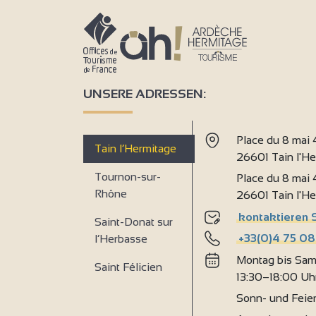
UNSERE ADRESSEN:
Place du 8 mai
Tain l’Hermitage
26601 Tain l'H
Tournon-sur-
Place du 8 mai
Rhône
26601 Tain l'H
kontaktieren 
Saint-Donat sur
+33(0)4 75 08
l’Herbasse
Montag bis Sam
Saint Félicien
13:30–18:00 Uh
Sonn- und Feie