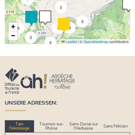
2
3
+
3
9
3
−
4
2
Leaflet
|
©
Openstreetmap
contributors
3
UNSERE ADRESSEN:
Tain
Tournon-sur-
Saint-Donat sur
Saint Félicien
l’Hermitage
Rhône
l’Herbasse