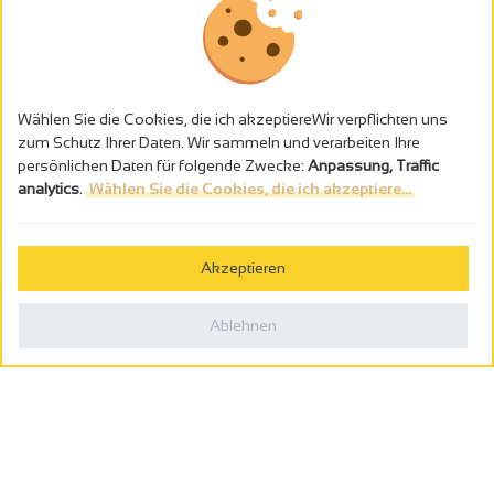
Wählen Sie die Cookies, die ich akzeptiereWir verpflichten uns
zum Schutz Ihrer Daten. Wir sammeln und verarbeiten Ihre
persönlichen Daten für folgende Zwecke:
Anpassung, Traffic
analytics
.
Wählen Sie die Cookies, die ich akzeptiere...
Alkoholmissbrauch ist gefährlich für die Gesundheit - trinken Sie in
Maβen
Akzeptieren
Gestion des cookies
Rechtliche Hinweise
Ablehnen
Politique de confidentialité
In Frankreich konzipiert von
Webcam
Billetterie
0
Reiseplaner