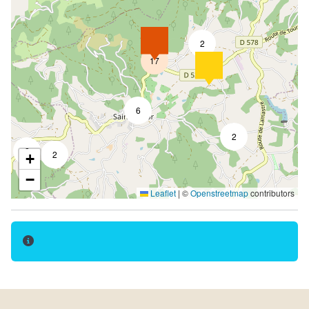
2
17
6
2
2
2
+
−
Leaflet
|
©
Openstreetmap
contributors