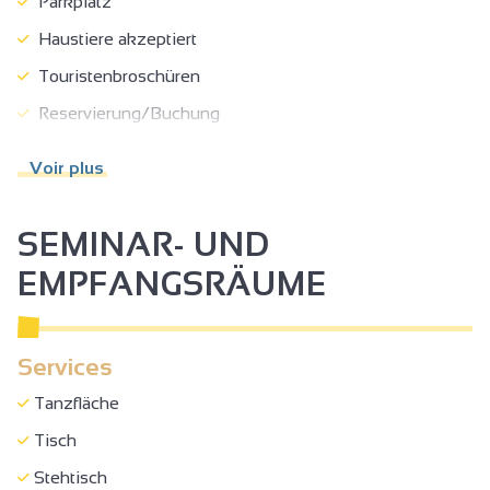
Parkplatz
Haustiere akzeptiert
Touristenbroschüren
Reservierung/Buchung
Essen zum Mitnehmen/Fertige Speisen
Voir plus
WIFI-Zugang
Empfang
SEMINAR- UND
EMPFANGSRÄUME
Services
Tanzfläche
Tisch
Stehtisch