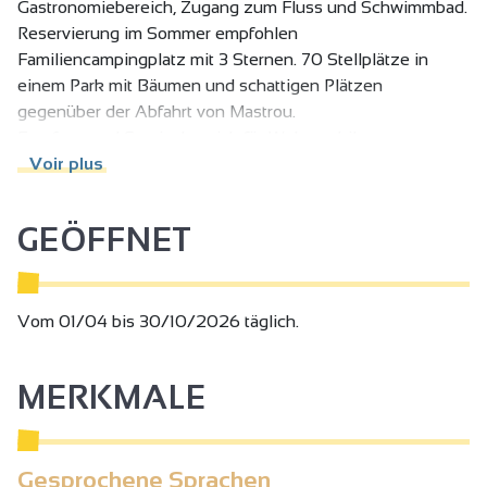
Gastronomiebereich, Zugang zum Fluss und Schwimmbad.
Reservierung im Sommer empfohlen
Familiencampingplatz mit 3 Sternen. 70 Stellplätze in
einem Park mit Bäumen und schattigen Plätzen
gegenüber der Abfahrt von Mastrou.
Empfang und Servicebereich für Wohnmobile.
Restauration mittags und abends vom 15/06 bis 31/08.
Voir plus
GEÖFFNET
Vom 01/04 bis 30/10/2026 täglich.
MERKMALE
Gesprochene Sprachen