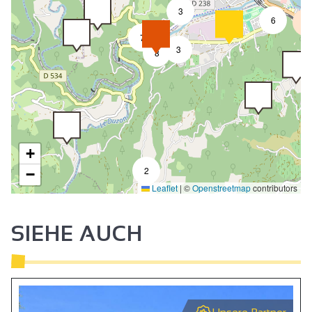
3
6
18
7
3
8
+
2
−
Leaflet
|
©
Openstreetmap
contributors
SIEHE AUCH