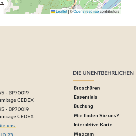
2
2
Leaflet
|
©
Openstreetmap
contributors
4
2
2
DIE UNENTBEHRLICHEN
9
Broschüren
 45 - BP70019
Essentials
9
ermitage CEDEX
Buchung
 45 - BP70019
Wie finden Sie uns?
ermitage CEDEX
Interaktive Karte
Sie uns
Webcam
 10 23