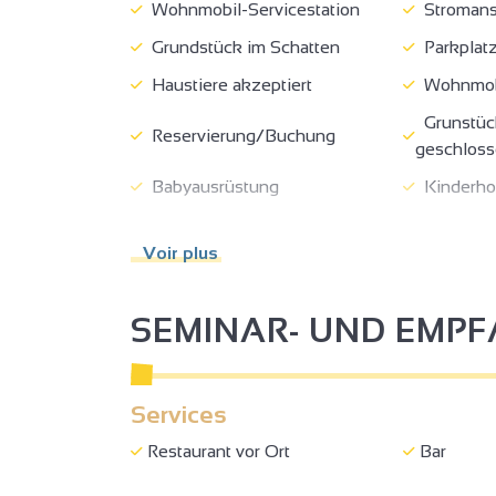
Wohnmobil-Servicestation
Stromans
Grundstück im Schatten
Parkplat
Haustiere akzeptiert
Wohnmobi
Grunstüc
Reservierung/Buchung
geschlos
2
2
Babyausrüstung
Kinderho
Dusche
Separate 
Voir plus
2
3
WC + Haltestange +
Bewegungsraum
SEMINAR- UND EMP
Services
Restaurant vor Ort
Bar
2
2