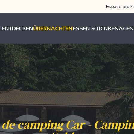
Espace pro
P
ENTDECKEN
ÜBERNACHTEN
ESSEN & TRINKEN
AGEN
 de camping Car - Campin