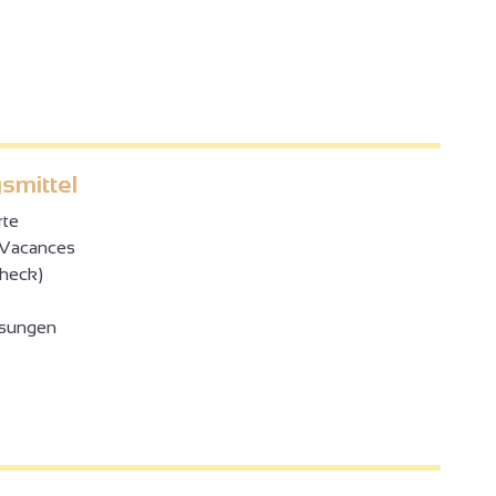
smittel
rte
Vacances
check)
sungen