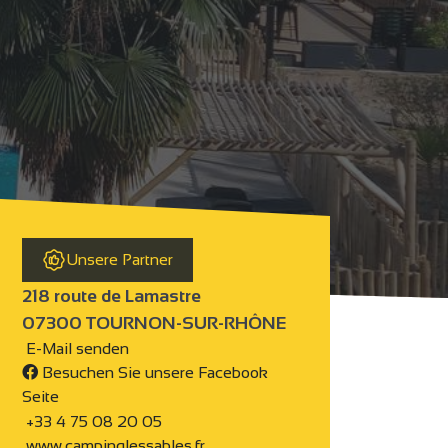
Unsere Partner
218 route de Lamastre
07300 TOURNON-SUR-RHÔNE
E-Mail senden
Besuchen Sie unsere Facebook
Seite
+33 4 75 08 20 05
www.campinglessables.fr