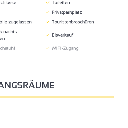
chlüsse
Toiletten
z
Privatparkplatz
le zugelassen
Touristenbroschüren
k nachts
Eisverkauf
sen
chstuhl
WIFI-Zugang
Zugänglich mit Rollstuhl, mit
Toiletten
Hilfe
3
FANGSRÄUME
2
2
3