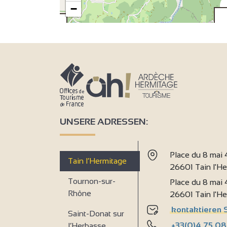
−
UNSERE ADRESSEN:
Place du 8 mai
Tain l’Hermitage
26601 Tain l'H
Tournon-sur-
Place du 8 mai
Rhône
26601 Tain l'H
kontaktieren 
Saint-Donat sur
+33(0)4 75 08
l’Herbasse