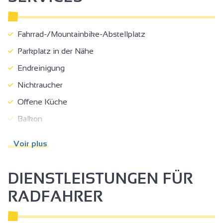
Fahrrad-/Mountainbike-Abstellplatz
Parkplatz in der Nähe
Endreinigung
Nichtraucher
Offene Küche
Balkon
Bett 160 cm
Voir plus
Babyausrüstung
Babybett
DIENSTLEISTUNGEN FÜR
Bettzeug und Handtücher inbegriffen
RADFAHRER
Gefrierschrank
Backofen