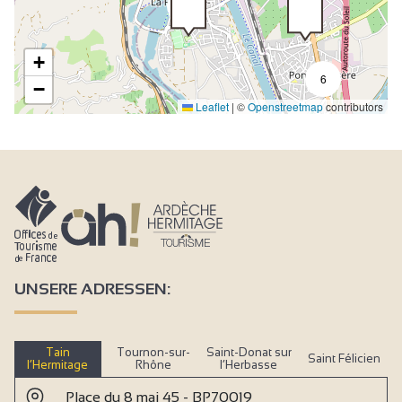
9
+
6
−
Leaflet
|
©
Openstreetmap
contributors
UNSERE ADRESSEN:
Tain
Tournon-sur-
Saint-Donat sur
Saint Félicien
l’Hermitage
Rhône
l’Herbasse
Place du 8 mai 45 - BP70019