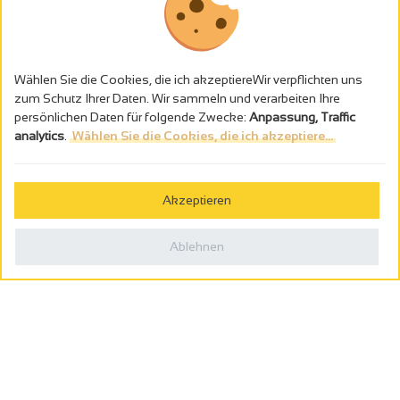
Wählen Sie die Cookies, die ich akzeptiereWir verpflichten uns
zum Schutz Ihrer Daten. Wir sammeln und verarbeiten Ihre
persönlichen Daten für folgende Zwecke:
Anpassung, Traffic
analytics
.
Wählen Sie die Cookies, die ich akzeptiere...
Alkoholmissbrauch ist gefährlich für die Gesundheit - trinken Sie in
Maβen
Akzeptieren
Gestion des cookies
Rechtliche Hinweise
Ablehnen
Politique de confidentialité
In Frankreich konzipiert von
Webcam
Billetterie
0
Reiseplaner
Suche