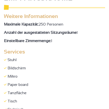
Freie Verwaltung
Frühstück
Weitere Informationen
Saalanmietung
Maximale Kapazität:
250 Personen
Nichtraucher
Anzahl der ausgestatteten Sitzungsräume
1
Küche
Einstellbare Zimmermenge:
1
Bettzeug und Handtücher inbegriffen
Services
Backofen
Geschirrspüler
Stuhl
Mikrowelle
Bildschirm
Kühlschrank
Mikro
Fernsehen
Paper board
WIFI-Zugang
Tanzfläche
Dusche
Tisch
Private Sanitäranlangen