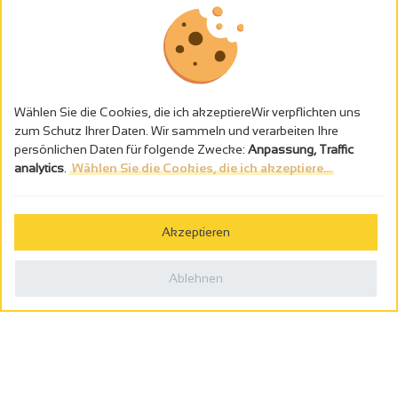
Wählen Sie die Cookies, die ich akzeptiereWir verpflichten uns
zum Schutz Ihrer Daten. Wir sammeln und verarbeiten Ihre
persönlichen Daten für folgende Zwecke:
Anpassung, Traffic
analytics
.
Wählen Sie die Cookies, die ich akzeptiere...
Alkoholmissbrauch ist gefährlich für die Gesundheit - trinken Sie in
Maβen
Akzeptieren
Gestion des cookies
Rechtliche Hinweise
Ablehnen
Politique de confidentialité
In Frankreich konzipiert von
Webcam
Billetterie