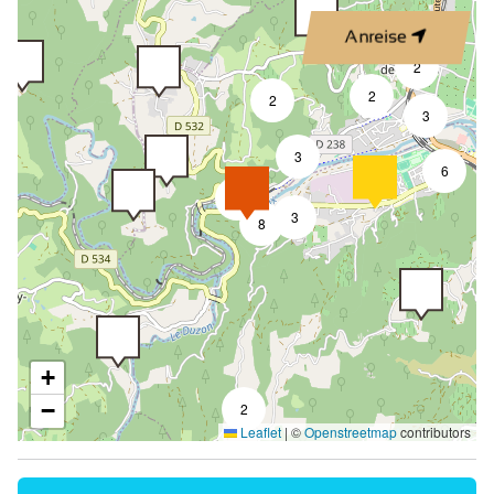
Anreise
2
2
2
3
3
6
7
3
8
+
−
2
Leaflet
|
©
Openstreetmap
contributors