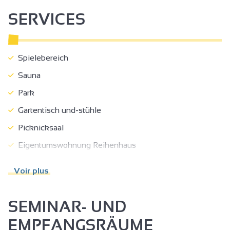
SERVICES
Spielebereich
Sauna
Park
Gartentisch und-stühle
Picknicksaal
Eigentumswohnung Reihenhaus
Parkplatz
Voir plus
Privatparkplatz
Haustiere akzeptiert
SEMINAR- UND
Touristenbroschüren
EMPFANGSRÄUME