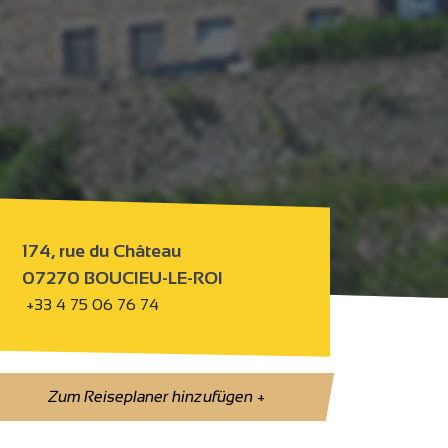
174, rue du Château
07270 BOUCIEU-LE-ROI
+33 4 75 06 76 74
Zum Reiseplaner hinzufügen
+