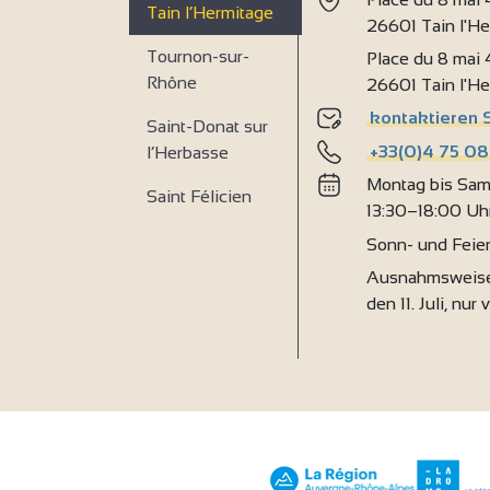
Tain l’Hermitage
26601 Tain l'H
Tournon-sur-
Place du 8 mai
Rhône
26601 Tain l'H
kontaktieren 
Saint-Donat sur
+33(0)4 75 08
l’Herbasse
Montag bis Sam
Saint Félicien
13:30–18:00 Uh
Sonn- und Feie
Ausnahmsweise
den 11. Juli, nur 