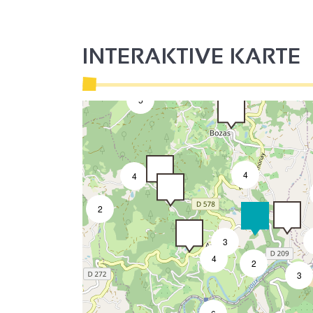
7
2
3
INTERAKTIVE KARTE
5
4
4
2
3
4
2
3