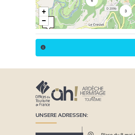
6
+
3
−
UNSERE ADRESSEN:
Place du 8 mai