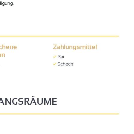
ligung.
chene
Zahlungsmittel
en
Bar
Scheck
h
FANGSRÄUME