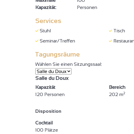
Maximale
100
Kapazität:
Personen
Services
Stuhl
Tisch
Seminar/Treffen
Restauran
Tagungsräume
Wählen Sie einen Sitzungssaal:
3
6
Salle du Doux
2
Kapazität
Bereich
2
2
120 Personen
202 m
2
4
Disposition
2
14
Cocktail
3
100 Plätze