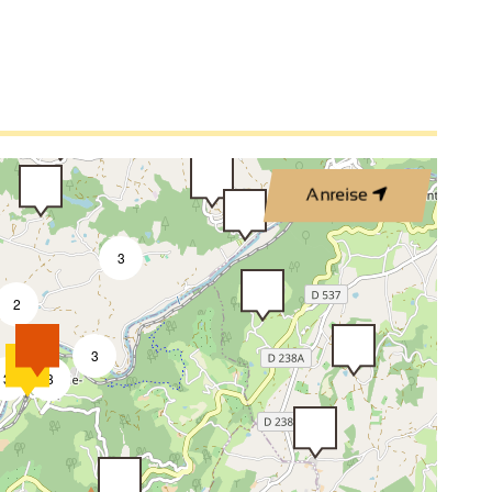
Anreise
3
2
3
3
8