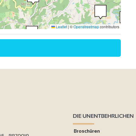
Leaflet
|
©
Openstreetmap
contributors
2
4
DIE UNENTBEHRLICHEN
Broschüren
 45 - BP70019