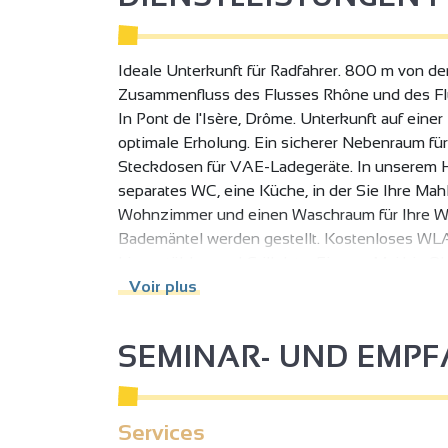
Ideale Unterkunft für Radfahrer. 800 m von der
Zusammenfluss des Flusses Rhône und des Flu
In Pont de l'Isère, Drôme. Unterkunft auf eine
optimale Erholung. Ein sicherer Nebenraum fü
Steckdosen für VAE-Ladegeräte. In unserem 
separates WC, eine Küche, in der Sie Ihre Ma
Wohnzimmer und einen Waschraum für Ihre Wä
2
2
3
Bademäntel werden gestellt. Kostenloses WLAN
Liegestühlen und Grillplatz. Ein von Mai bis
3
2
3
8
2
entfernt. Fahrradgeschäft Verkauf und Reparat
Voir plus
6
18
32
4
8
7
50
4
3
9
3
2
SEMINAR- UND EMP
2
2
Services