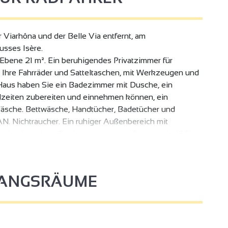
 Viarhôna und der Belle Via entfernt, am
sses Isère.
r Ebene 21 m². Ein beruhigendes Privatzimmer für
r Ihre Fahrräder und Satteltaschen, mit Werkzeugen und
Haus haben Sie ein Badezimmer mit Dusche, ein
hlzeiten zubereiten und einnehmen können, ein
sche. Bettwäsche, Handtücher, Badetücher und
2
. Nichtraucher. Ein ruhiger Außenbereich mit
4
 Oktober beheizter Pool. Apotheke und Supermarkt 100 m
ur 250 m. Anreise zu jeder Uhrzeit möglich.
FANGSRÄUME
3
2
4