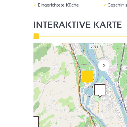
Eingerichtete Küche
Geschirr 
2
2
INTERAKTIVE KARTE
4
2
2
9
9