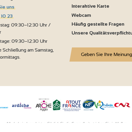
Interaktive Karte
Sie uns
Webcam
 10 23
Häufig gestellte Fragen
stag: 09:30–12:30 Uhr /
r
Unsere Qualitätsverpflich
rtage: 09:30–12:30 Uhr
 Schließung am Samstag,
Geben Sie Ihre Meinung
vormittags.
Alkoholmissbrauch ist gefährlich für die Gesundheit - trinken Sie in Maβen