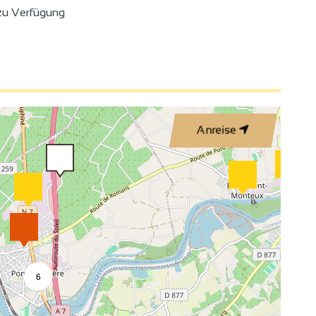
zu Verfügung
4
Anreise
6