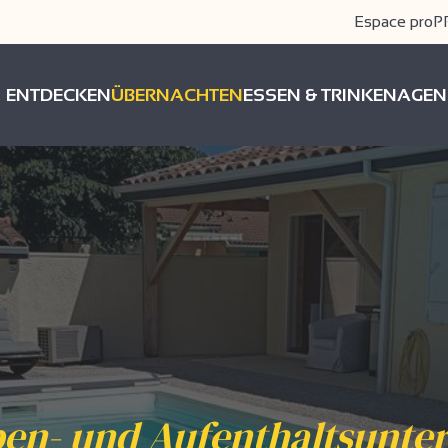
Espace pro
P
ENTDECKEN
ÜBERNACHTEN
ESSEN & TRINKEN
AGEN
en- und Aufenthaltsunte