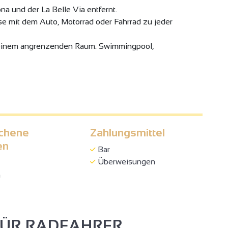
a und der La Belle Via entfernt.
se mit dem Auto, Motorrad oder Fahrrad zu jeder
 einem angrenzenden Raum. Swimmingpool,
chene
Zahlungsmittel
en
Bar
Überweisungen
h
FÜR RADFAHRER