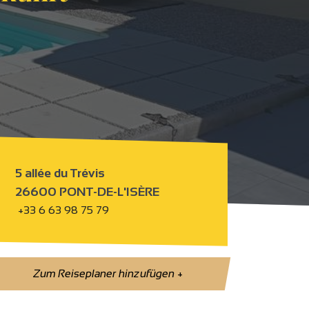
5 allée du Trévis
26600 PONT-DE-L'ISÈRE
+33 6 63 98 75 79
Zum Reiseplaner hinzufügen
+