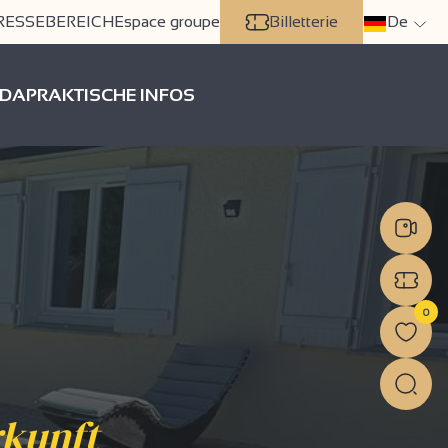
RESSEBEREICH
Espace groupe
Billetterie
De
DA
PRAKTISCHE INFOS
0
rkunft