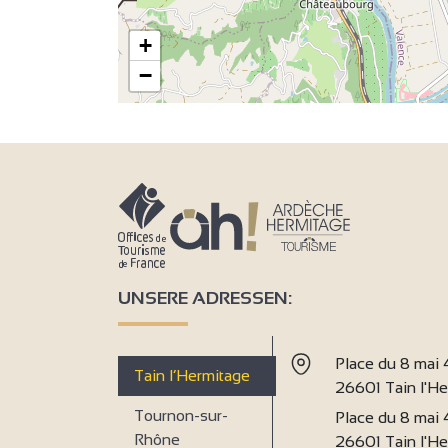
+
−
UNSERE ADRESSEN:
Place du 8 mai
Tain l’Hermitage
26601 Tain l'H
Tournon-sur-
Place du 8 mai
Rhône
26601 Tain l'H