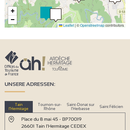
+
−
Leaflet
|
©
Openstreetmap
contributors
UNSERE ADRESSEN:
Tain
Tournon-sur-
Saint-Donat sur
Saint Félicien
l’Hermitage
Rhône
l’Herbasse
Place du 8 mai 45 - BP70019
26601 Tain l'Hermitage CEDEX