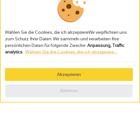
Wählen Sie die Cookies, die ich akzeptiereWir verpflichten uns
zum Schutz Ihrer Daten. Wir sammeln und verarbeiten Ihre
persönlichen Daten für folgende Zwecke:
Anpassung, Traffic
analytics
.
Wählen Sie die Cookies, die ich akzeptiere...
Alkoholmissbrauch ist gefährlich für die Gesundheit - trinken Sie in
Maβen
Akzeptieren
Gestion des cookies
Rechtliche Hinweise
Ablehnen
Politique de confidentialité
In Frankreich konzipiert von
Webcam
Billetterie
0
Reiseplaner