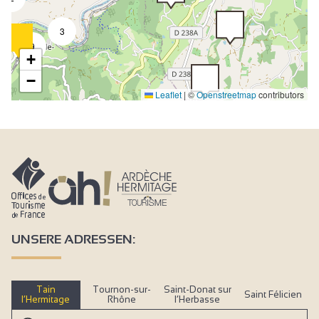
3
9
+
−
Leaflet
|
©
Openstreetmap
contributors
UNSERE ADRESSEN:
Tain
Tournon-sur-
Saint-Donat sur
Saint Félicien
l’Hermitage
Rhône
l’Herbasse