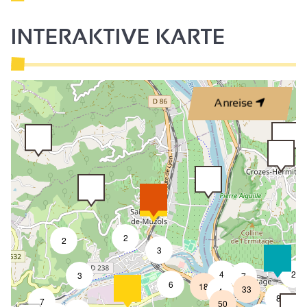
INTERAKTIVE KARTE
Anreise
2
2
2
3
4
2
3
7
6
18
33
4
8
7
50