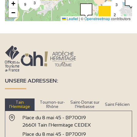
+
3
9
3
2
−
2
Leaflet
|
©
Openstreetmap
contributors
UNSERE ADRESSEN:
Tain
Tournon-sur-
Saint-Donat sur
Saint Félicien
l’Hermitage
Rhône
l’Herbasse
Place du 8 mai 45 - BP70019
26601 Tain l'Hermitage CEDEX
Place du 8 mai 45 - BP70019